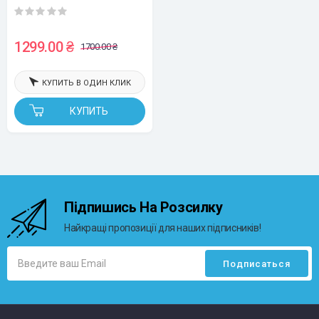
этикеток, ПВХ-трубок и
термоусадочных трубок, для
принтера UKRMARK 550
1299.00 ₴
1700.00 ₴
КУПИТЬ В ОДИН КЛИК
КУПИТЬ
Підпишись На Розсилку
Найкращі пропозиції для наших підписників!