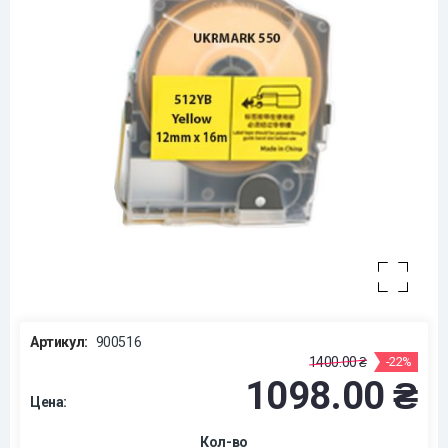
Артикул:
900516
1400.00 ₴
-22%
1098.00 ₴
Цена:
Кол-во