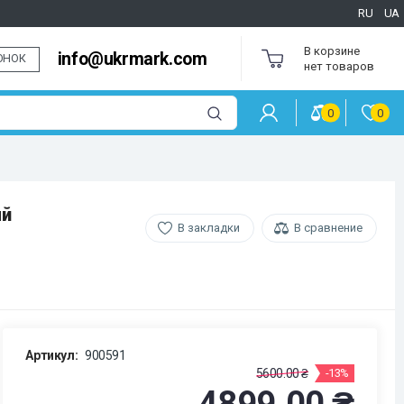
RU
UA
В корзине
info@ukrmark.com
ОНОК
нет товаров
0
0
ый
В закладки
В сравнение
Артикул:
900591
5600.00 ₴
-13%