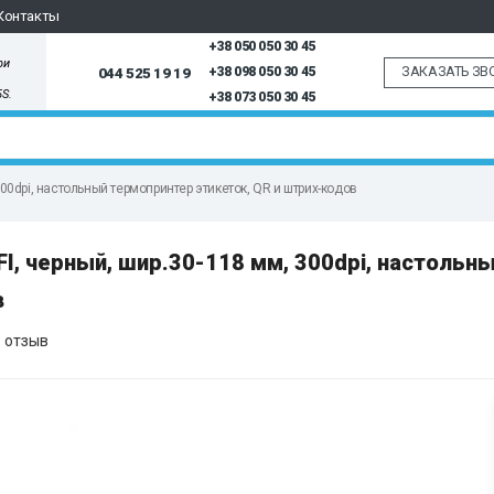
Контакты
+38 050 050 30 45
ри
ЗАКАЗАТЬ ЗВ
044 525 19 19
+38 098 050 30 45
5S.
+38 073 050 30 45
dpi, настольный термопринтер этикеток, QR и штрих-кодов
 черный, шир.30-118 мм, 300dpi, настольн
в
 отзыв