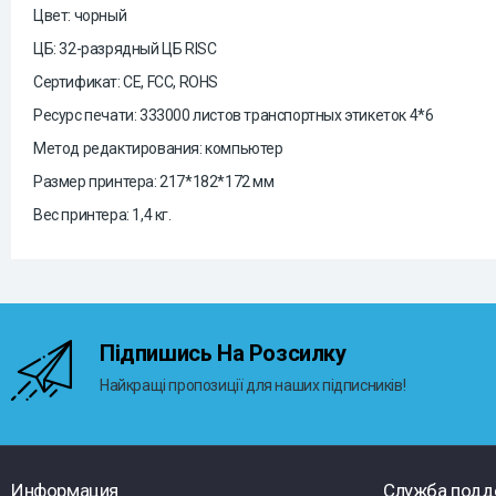
Цвет: чорный
ЦБ: 32-разрядный ЦБ RISC
Сертификат: CE, FCC, ROHS
Ресурс печати: 333000 листов транспортных этикеток 4*6
Метод редактирования: компьютер
Размер принтера: 217*182*172 мм
Вес принтера: 1,4 кг.
Підпишись На Розсилку
Найкращі пропозиції для наших підписників!
Информация
Служба подд