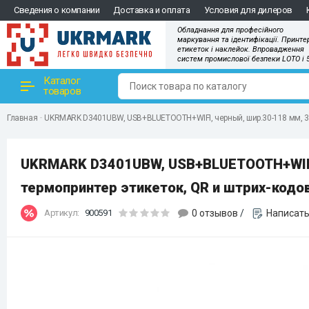
Сведения о компании
Доставка и оплата
Условия для дилеров
Обладнання для професійного
маркування та ідентифікації. Принте
етикеток і наклейок. Впровадження
систем промислової безпеки LOTO і 
Каталог
товаров
Главная
UKRMARK D3401UBW, USB+BLUETOOTH+WIFI, черный, шир.30-118 мм, 300
UKRMARK D3401UBW, USB+BLUETOOTH+WIFI,
термопринтер этикеток, QR и штрих-кодо
Артикул:
900591
0 отзывов
/
Написать