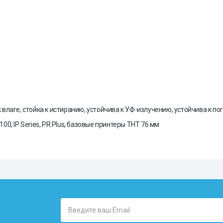
к влаге, стойка к истиранию, устойчива к УФ-излучению, устойчива к п
00, IP Series, PR Plus, базовые принтеры THT 76 мм