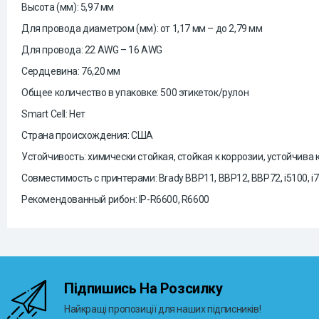
Высота (мм): 5,97 мм
Для провода диаметром (мм): от 1,17 мм – до 2,79 мм
Для провода: 22 AWG – 16 AWG
Сердцевина: 76,20 мм
Общее количество в упаковке: 500 этикеток/рулон
Smart Cell: Нет
Страна происхождения: США
Устойчивость: химически стойкая, стойкая к коррозии, устойчива 
Совместимость с принтерами: Brady BBP11, BBP12, BBP72, i5100, i71
Рекомендованный рибон: IP-R6600, R6600
Підпишись На Розсилку
Найкращі пропозиції для наших підписників!