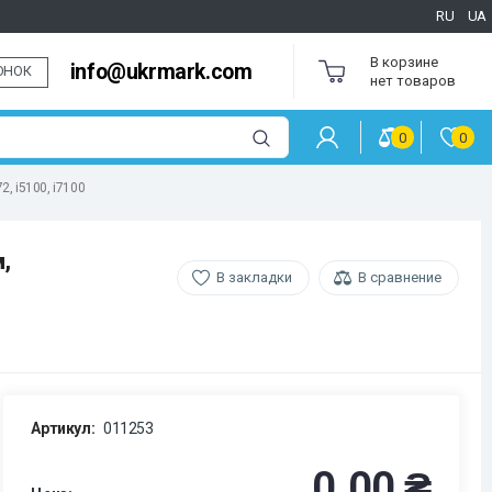
RU
UA
В корзине
info@ukrmark.com
ОНОК
нет товаров
0
0
, i5100, i7100
,
В закладки
В сравнение
Артикул:
011253
0.00 ₴