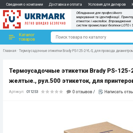
Сведения о компании
Доставка и оплата
Условия для дилеров
Обладнання для професійного
маркування та ідентифікації. Принте
етикеток і наклейок. Впровадження
систем промислової безпеки LOTO і 
Каталог
товаров
Главная
Термоусадочные этикетки Brady PS-125-2-YL-S, для провода диаметром 1
Термоусадочные этикетки Brady PS-125-2-
желтые., рул.500 этикеток, для принтеров
Артикул:
011253
0 отзывов
/
Написать отз