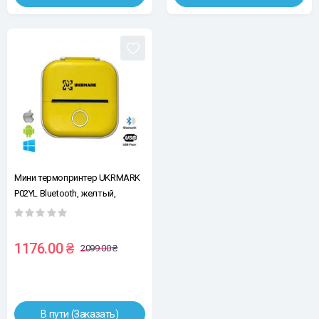
Мини термопринтер UKRMARK
P02YL Bluetooth, желтый,
рулоны 50-57 мм, печать на
термобумаге и полимерных
этикетках
1176.00 ₴
2099.00 ₴
В пути (Заказать)