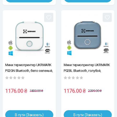
Мини термопринтер UKRMARK
Мини термопринтер UKRMARK
P02GN Bluetooth, бело-зеленый,
P02BL Bluetooth, голубой,
рулоны 50-57 мм, печать на
рулоны 50-57 мм, печать на
термобумаге и полимерных
термобумаге и полимерных
этикетках
этикетках
1176.00 ₴
1176.00 ₴
1800.00 ₴
2099.00 ₴
В пути (Заказать)
В пути (Заказать)