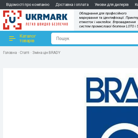
Відомості про компанію
Доставка і оплата
Умови для дилерів
К
Обладнання для професійного
маркування та ідентифікації. Принте
етикеток і наклейок. Впровадження
систем промислової безпеки LOTO і 
Каталог
товарів
Головна
Статті
Зміна цін BRADY