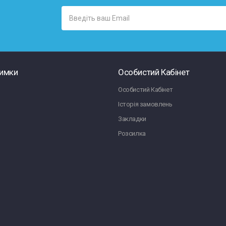
римки
Особистий Кабінет
Особистий Кабінет
Історія замовлень
Закладки
Розсилка