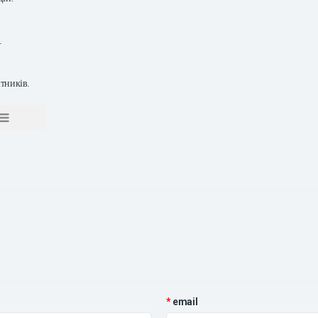
.
ітників.
email