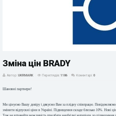
Зміна цін BRADY
Автор:
UKRMARK
Переглядів:
1186
Коментарі:
0
Шановні партнери!
Ми цінуємо Вашу довіру і дякуємо Вам за плідну співпрацю. Повідомляємо,
змінити відпускні ціни в Україні. Підвищення складе близько 10%. Нові ціни
Тож не втрачайте можливість придбати необхідні матеріали до підвищення 