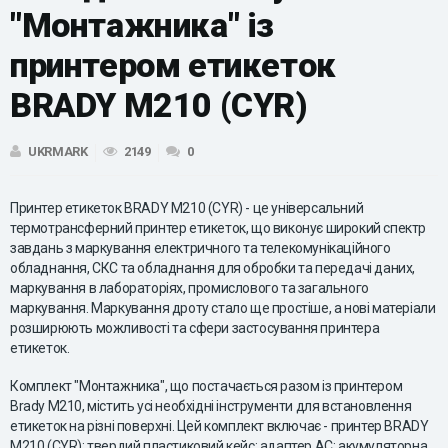
"Монтажника" із
принтером етикеток
BRADY M210 (CYR)
UKRMARK
2149
0
Принтер етикеток BRADY M210 (CYR) - це універсальний
термотрансферний принтер етикеток, що виконує широкий спектр
завдань з маркування електричного та телекомунікаційного
обладнання, СКС та обладнання для обробки та передачі даних,
маркування в лабораторіях, промислового та загального
маркування. Маркування дроту стало ще простіше, а нові матеріали
розширюють можливості та сфери застосування принтера
етикеток.
Комплект "Монтажника", що постачається разом із принтером
Brady M210, містить усі необхідні інструменти для встановлення
етикеток на різні поверхні. Цей комплект включає - принтер BRADY
M210 (CYR); твердий пластиковий кейс; адаптер АС; акумуляторна