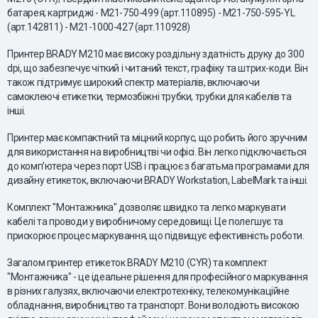
батарея; картриджі - M21-750-499 (арт.110895) - M21-750-595-YL
(арт.142811) - M21-1000-427 (арт.110928)
Принтер BRADY M210 має високу роздільну здатність друку до 300
dpi, що забезпечує чіткий і читаний текст, графіку та штрих-коди. Він
також підтримує широкий спектр матеріалів, включаючи
самоклеючі етикетки, термозбіжні трубки, трубки для кабелів та
інші.
Принтер має компактний та міцний корпус, що робить його зручним
для використання на виробництві чи офісі. Він легко підключається
до комп'ютера через порт USB і працює з багатьма програмами для
дизайну етикеток, включаючи BRADY Workstation, LabelMark та інші.
Комплект "Монтажника" дозволяє швидко та легко маркувати
кабелі та проводи у виробничому середовищі. Це полегшує та
прискорює процес маркування, що підвищує ефективність роботи.
Загалом принтер етикеток BRADY M210 (CYR) та комплект
"Монтажника" - це ідеальне рішення для професійного маркування
в різних галузях, включаючи електротехніку, телекомунікаційне
обладнання, виробництво та транспорт. Вони володіють високою