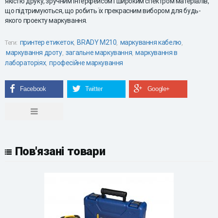
якістю друку, зручним інтерфейсом і широким спектром матеріалів,
що підтримуються, що робить їх прекрасним вибором для будь-
якого проекту маркування.
принтер етикеток
BRADY M210
маркування кабелю
Теги:
,
,
,
маркування дроту
загальне маркування
маркування в
,
,
лабораторіях
професійне маркування
,
Пов'язані товари