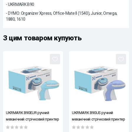
- UKRMARK B90
- DYMO: Organizer Xpress, Office-Mate II (1540), Junior, Omega,
1880, 1610
З цим товаром купують
UKRMARK B90EUR ручний
UKRMARK B90US ручний
механічний стрічковий принтер
механічний стрічковий принтер
для маркування, 3D друк, набір
для маркування, 3D друк, набір