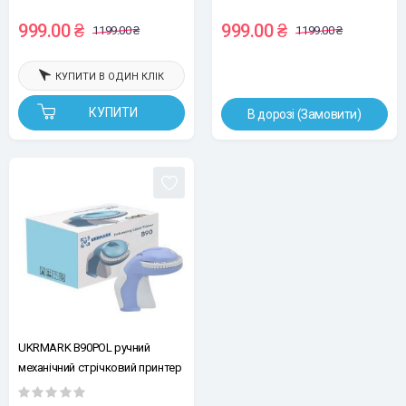
символів - європейський
символів - американський
999.00 ₴
999.00 ₴
1199.00 ₴
1199.00 ₴
КУПИТИ В ОДИН КЛІК
КУПИТИ
В дорозі (Замовити)
UKRMARK B90POL ручний
механічний стрічковий принтер
для маркування, 3D друк, набір