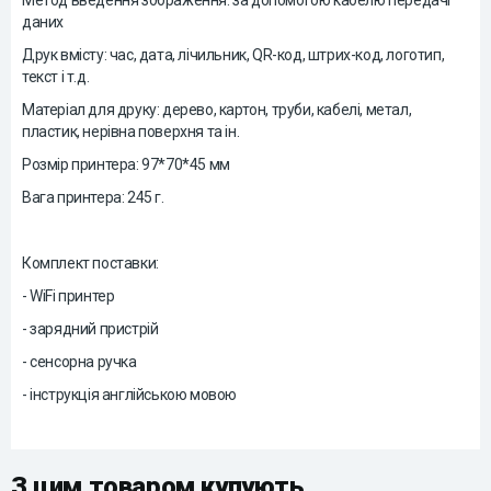
Метод введення зображення: за допомогою кабелю передачі
даних
Друк вмісту: час, дата, лічильник, QR-код, штрих-код, логотип,
текст і т.д.
Матеріал для друку: дерево, картон, труби, кабелі, метал,
пластик, нерівна поверхня та ін.
Розмір принтера: 97*70*45 мм
Вага принтера: 245 г.
Комплект поставки:
- WiFi принтер
- зарядний пристрій
- сенсорна ручка
- інструкція англійською мовою
З цим товаром купують