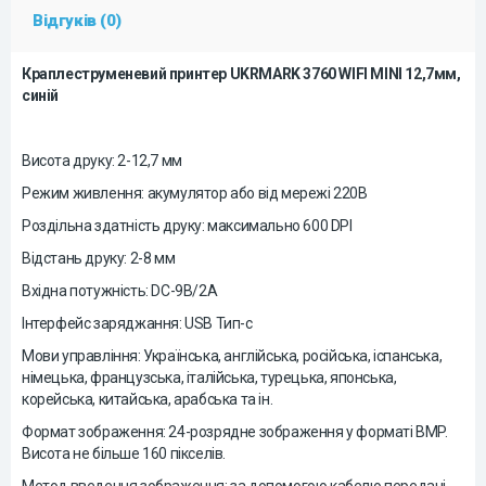
Відгуків (0)
Краплеструменевий принтер UKRMARK 3760 WIFI MINI 12,7мм,
синій
Висота друку: 2-12,7 мм
Режим живлення: акумулятор або від мережі 220В
Роздільна здатність друку: максимально 600 DPI
Відстань друку: 2-8 мм
Вхідна потужність: DC-9В/2А
Інтерфейс заряджання: USB Тип-c
Мови управління: Українська, англійська, російська, іспанська,
німецька, французська, італійська, турецька, японська,
корейська, китайська, арабська та ін.
Формат зображення: 24-розрядне зображення у форматі BMP.
Висота не більше 160 пікселів.