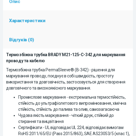
Опис
Характеристики
Відгуків (0)
Термозбіжна трубка BRADY M21-125-C-342 для маркування
проводу та кабелю
Термозбіжна трубка PermaSleeve® (B-342) - рішення для
маркування проводу, поєднує в собі швидкість, простоту
використання та довговічність, застосовується для створення
довговічного та високоякісного маркування.
Промислове маркування - екстремальна термостійкість,
стійкість до ультрафіолетового випромінювання, хімічна
стійкість, стійкість до палива та олив, самозагасаюча
Чудова якість маркування - чіткий друк, стійкий до
стирання та вицвітання
Сертифікати - UL відповідає UL 224, відповідає вимогам
RoHS 2011/65/EU (Pass 2015/863), SAE AS23053/5 (клас 1),