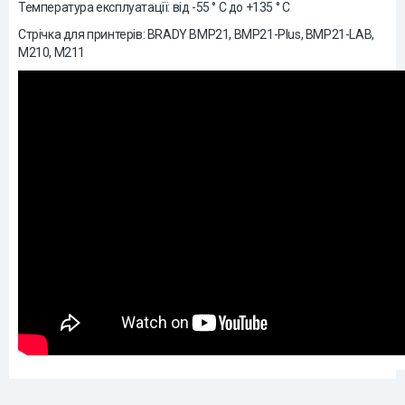
Температура експлуатації: від -55 ° C до +135 ° C
Стрічка для принтерів: BRADY BMP21, BMP21-Plus, BMP21-LAB,
М210, М211