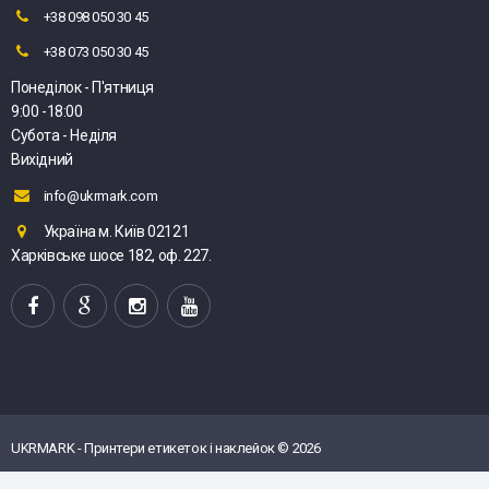
+38 098 050 30 45
+38 073 050 30 45
Понеділок - П'ятниця
9:00 -18:00
Субота - Неділя
Вихідний
info@ukrmark.com
Україна м. Київ 02121
Харківське шосе 182, оф. 227.
UKRMARK - Принтери етикеток і наклейок © 2026