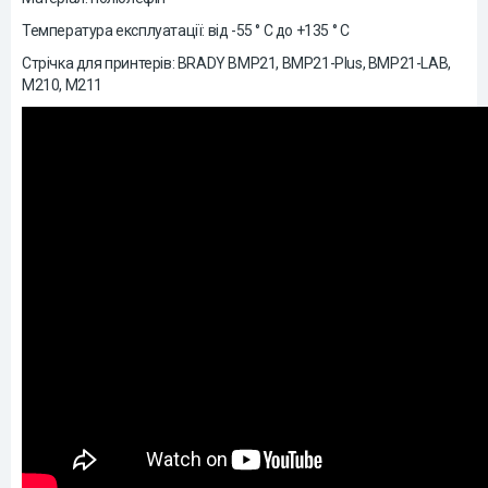
Температура експлуатації: від -55 ° C до +135 ° C
Стрічка для принтерів: BRADY BMP21, BMP21-Plus, BMP21-LAB,
М210, М211