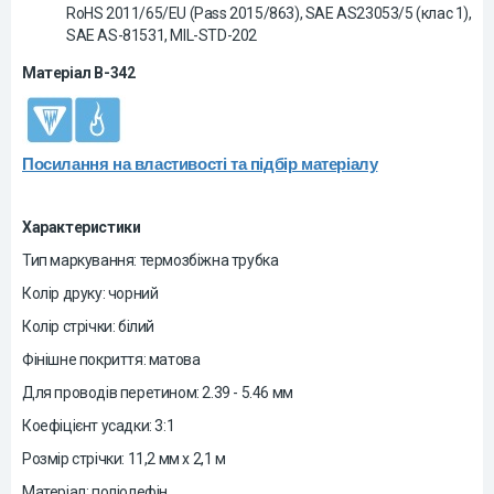
RoHS 2011/65/EU (Pass 2015/863), SAE AS23053/5 (клас 1),
SAE AS-81531, MIL-STD-202
Матеріал B-342
Посилання на властивості та підбір матеріалу
Характеристики
Тип маркування: термозбіжна трубка
Колір друку: чорний
Колір стрічки: білий
Фінішне покриття: матова
Для проводів перетином: 2.39 - 5.46 мм
Коефіцієнт усадки: 3:1
Розмір стрічки: 11,2 мм х 2,1 м
Матеріал: поліолефін