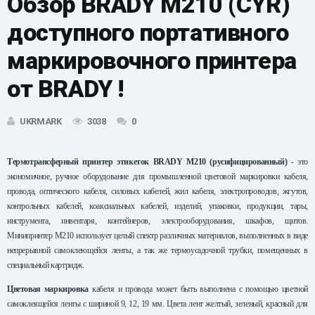
Обзор BRADY M210 (CYR)
доступного портативного
маркировочного принтера
от BRADY !
UKRMARK
3038
0
Термотрансферный принтер этикеток BRADY M210
(русифицированный)
- это
экономичное, ручное оборудование для промышленной цветовой маркировки кабеля,
провода, оптического кабеля, силовых кабелей, жил кабеля, электропроводов, жгутов,
контрольных кабелей, коаксиальных кабелей, изделий, упаковки, продукции, тары,
инструмента, инвентаря, контейнеров, электрооборудования, шкафов, щитов.
Минипринтер M210 использует целый спектр различных материалов, выполненных в виде
непрерывной самоклеющейся ленты, а так же термоусадочной трубки, помещенных в
специальный картридж.
Цветовая маркировка
кабеля и провода может быть выполнена с помощью цветной
самоклеящейся ленты с шириной 9, 12,
19 мм
. Цвета лент желтый, зеленый, красный для