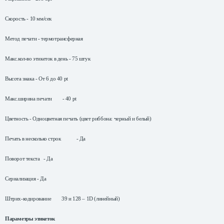
Скорость - 10 мм/сек
Метод печати - термотрансферная
Макс.кол-во этикеток в день - 75 штук
Высота знака - От 6 до
40 pt
Макс.ширина печати -
40 pt
Цветность - Одноцветная печать (цвет риббона: черный и белый)
Печать в несколько строк - Да
Поворот текста - Да
Сериализация - Да
Штрих-кодирование 39 и 128 – 1D (линейный)
Параметры этикеток