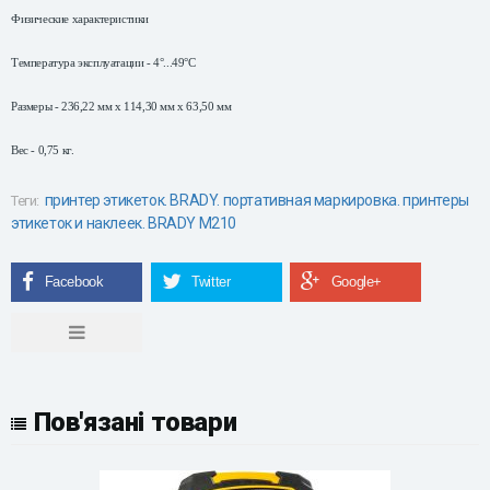
Физические характеристики
Температура эксплуатации - 4°...49°C
Размеры -
236,22 мм
x
114,30 мм
x
63,50 мм
Вес -
0,75 кг
.
принтер этикеток. BRADY. портативная маркировка. принтеры
Теги:
этикеток и наклеек. BRADY M210
Пов'язані товари