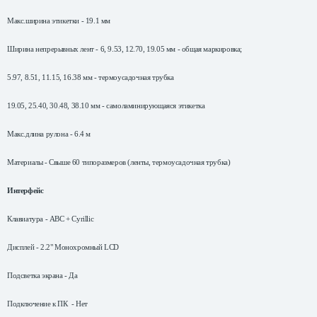
Макс.ширина этикетки - 19.1 мм
Ширина непрерывных лент - 6, 9.53, 12.70,
19.05 мм
- общая маркировка;
5.97, 8.51, 11.15,
16.38 мм
- термоусадочная трубка
19.05, 25.40, 30.48,
38.10 мм
- самоламинирующаяся этикетка
Макс.длина рулона -
6.4 м
Материалы - Свыше 60 типоразмеров (ленты, термоусадочная трубка)
Интерфейс
Клавиатура - ABC + Cyrillic
Дисплей - 2.2" Монохромный LCD
Подсветка экрана - Да
Подключение к ПК - Нет