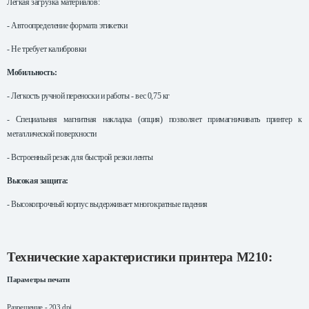
Легкая загрузка материалов:
- Автоопределение формата этикетки
- Не требует калибровки
Мобильность:
- Легкость ручной переноски и работы - вес
0,75 кг
- Специальная магнитная накладка (опция) позволяет примагничивать принтер к
металлической поверхности
- Встроенный резак для быстрой резки ленты
Высокая защита:
- Высокопрочный корпус выдерживает многократные падения
Технические характеристики принтера M210:
Параметры печати
Разрешение - 203 dpi