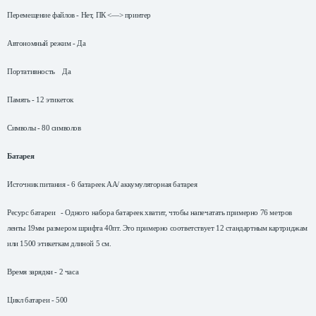
Перемещение файлов - Нет, ПК <—> принтер
Автономный режим - Да
Портативность Да
Память - 12 этикеток
Символы - 80 символов
Батарея
Источник питания - 6 батареек АА/ аккумуляторная батарея
Ресурс батареи - Одного набора батареек хватит, чтобы напечатать примерно 76 метров
ленты 19мм размером шрифта 40пт. Это примерно соответствует 12 стандартным картриджам
или 1500 этикеткам длиной
5 см
.
Время зарядки - 2 часа
Цикл батареи - 500