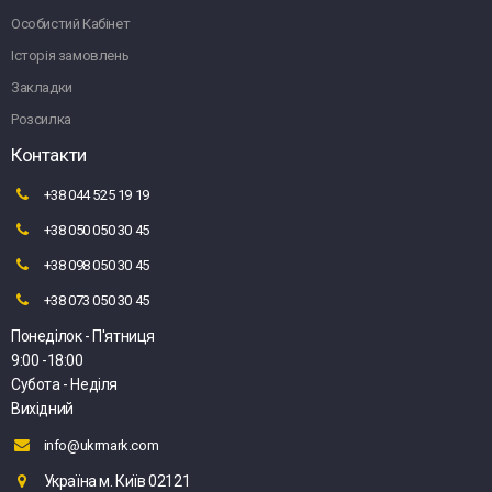
Особистий Кабінет
Історія замовлень
Закладки
Розсилка
Контакти
+38 044 525 19 19
+38 050 050 30 45
+38 098 050 30 45
+38 073 050 30 45
Понеділок - П'ятниця
9:00 -18:00
Субота - Неділя
Вихідний
info@ukrmark.com
Україна м. Київ 02121