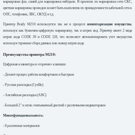
маркировки фаз, синий для маркировки нейтрали. В проектах по маркировки сети СКС,
цветная маркировка проводов может быть выполнена по принадлежности кабельной сети к
ОПС, телефонии, ЛВС, ОКУД и т.д.
Принтер Brady M210 используется так же в процессе
инвентаризации имущества
,
используя как буквенно-цифровую маркировку, так и штрих код. Принтер имеет 2 вида
штрих кода CODE 39 и CODE 128, что позволяет автоматизировать учет имущества
используя терминал сбора данных или сканер штрих кода.
Преимущества принтера M210:
Цифровая клавиатура и «горячие» клавиши:
- Делают процесс работы комфортным и быстрым
- Русская раскладка (Cyrillic)
- Английская раскладка (ABC)
- Большой 2" и легко считываемый дисплей с различными индикаторами
Многофункциональность:
- 8 различных материалов