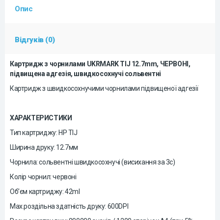
Опис
Відгуків (0)
Картридж з чорнилами UKRMARK TIJ 12.7mm, ЧЕРВОНІ,
підвищена адгезія, швидкосохнучі сольвентні
Картридж з швидкосохнучими чорнилами підвищеної адгезії
ХАРАКТЕРИСТИКИ
Тип картриджу: HP TIJ
Ширина друку: 12.7мм
Чорнила: сольвентні швидкосохнучі (висихання за 3с)
Колір чорнил: червоні
Об’єм картриджу: 42ml
Max.роздільна здатність друку: 600DPI