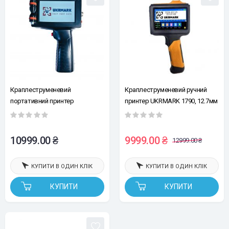
Краплеструменевий
Краплеструменевий ручний
портативний принтер
принтер UKRMARK 1790, 12.7мм
UKRMARK Y-1730 12.7мм (без
(без картриджу), для
картриджа, без кейсу, без
маленьких, великих і круглих
сенсора для автоматичного
поверхонь
10999.00 ₴
9999.00 ₴
12999.00 ₴
друку на конвеєрі)
КУПИТИ В ОДИН КЛІК
КУПИТИ В ОДИН КЛІК
КУПИТИ
КУПИТИ