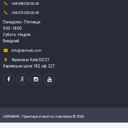
+38 098 050 30 45
+38 073 050 30 45
Понеділок - П'ятниця
9:00 -18:00
Субота - Неділя
Вихідний
info@ukrmark.com
Україна м. Київ 02121
Харківське шосе 182, оф. 227.
UKRMARK - Принтери етикеток і наклейок © 2026