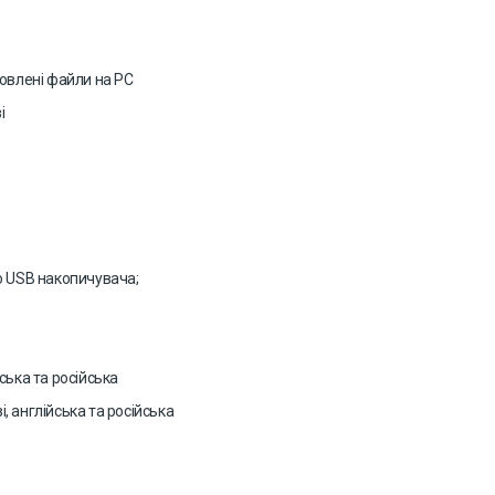
товлені файли
на PC
і
ою USB накопичувача;
йська та російська
і, англійська та російська