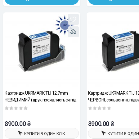
Картридж UKRMARK TIJ 12.7mm,
Картридж UKRMARK TIJ 1
НЕВИДИМИЙ (друк проявляється під
ЧЕРВОНІ, сольвентні, під
УФ променями), сольвентні,
адгезія, швидкосохнучі с
підвищена адгезія, швидкосохнучий
8900.00 ₴
8900.00 ₴
КУПИТИ В ОДИН КЛІК
КУПИТИ В ОДИН