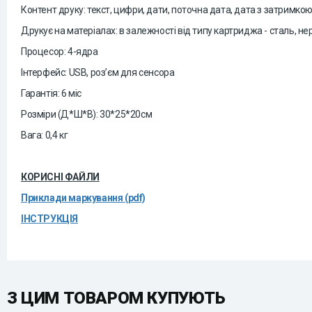
Контент друку: текст, цифри, дати, поточна дата, дата з затримко
Друкує на матеріалах: в залежності від типу картриджа - сталь, не
Процесор: 4-ядра
Інтерфейс: USB, роз’єм для сенсора
Гарантія: 6 міс
Розміри (Д*Ш*В): 30*25*20см
Вага: 0,4 кг
КОРИСНІ ФАЙЛИ
Приклади маркування (pdf)
ІНСТРУКЦІЯ
З ЦИМ ТОВАРОМ КУПУЮТЬ