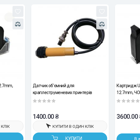
2.7mm,
Датчик об'ємний для
Картридж U
краплеструменевих принтерів
12.7mm, ЧО
швидкосох
1400.00 ₴
3600.00 
 КЛІК
КУПИТИ В ОДИН КЛІК
КУПИТИ
В 