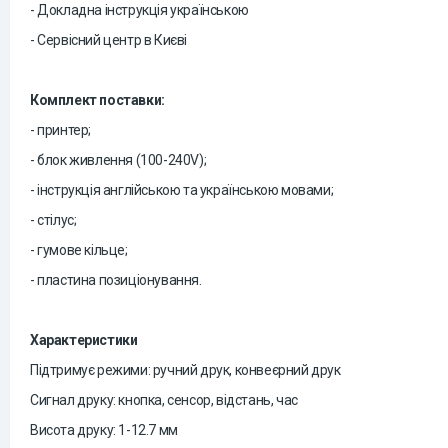
- Докладна інструкція українською
- Сервісний центр в Києві
Комплект поставки:
- принтер;
- блок живлення (100-240V);
- інструкція англійською та українською мовами;
- стілус;
- гумове кільце;
- пластина позиціонування.
Характеристики
Підтримує режими: ручний друк, конвеєрний друк
Сигнал друку: кнопка, сенсор, відстань, час
Висота друку: 1-12.7 мм