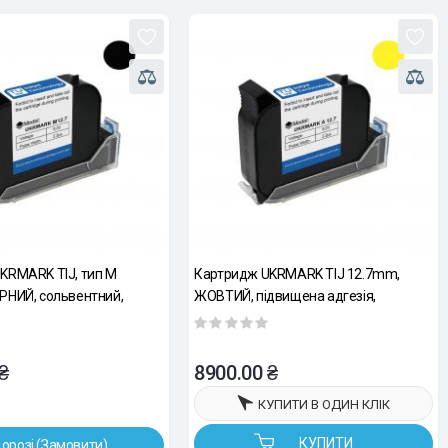
KRMARK TIJ, тип M
Картридж UKRMARK TIJ 12.7mm,
РНИЙ, сольвентний,
ЖОВТИЙ, підвищена адгезія,
нучий
швидкосохнучий
₴
8900.00 ₴
КУПИТИ В ОДИН КЛІК
КУПИТИ
дорозі (Замовити)