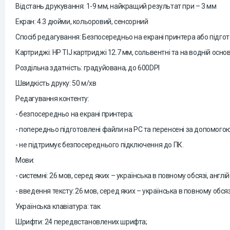
Відстань друкування: 1-9 мм, найкращий результат при – 3 мм
Екран: 4.3 дюйми, кольоровий, сенсорний
Спосіб редагування: Безпосередньо на екрані принтера або підго
Картриджі: HP TIJ картриджі 12.7 мм, сольвентні та на водній основ
Роздільна здатність: градуйована, до 600DPI
Швидкість друку: 50 м/хв
Редагування контенту:
- безпосередньо на екрані принтера;
- попередньо підготовлені файли на PC та перенсені за допомог
- не підтримує безпосереднього підключення до ПК.
Мови:
- системні:
26 мов, серед яких – українська в повному обсязі, англі
- введення тексту: 26 мов, серед яких – українська в повному обсяз
Українська клавіатура: так
Шрифти: 24 передвстановлених шрифта;