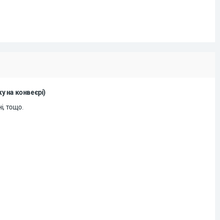
у на конвеєрі)
і, тощо.