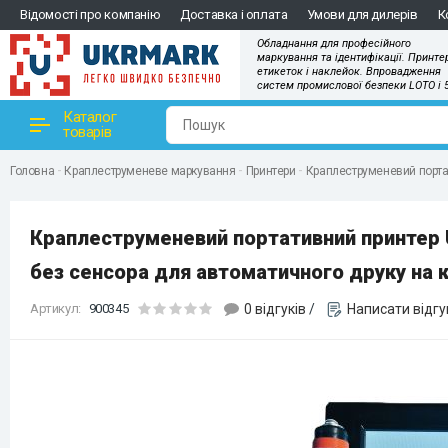
Відомості про компанію
Доставка і оплата
Умови для дилерів
К
Обладнання для професійного
маркування та ідентифікації. Принте
етикеток і наклейок. Впровадження
систем промислової безпеки LOTO і 
Каталог
товарів
Головна
Краплеструменеве маркування
Принтери
Краплеструменевий портат
Краплеструменевий портативний принтер 
без сенсора для автоматичного друку на к
Артикул:
900345
0 відгуків
/
Написати відгу