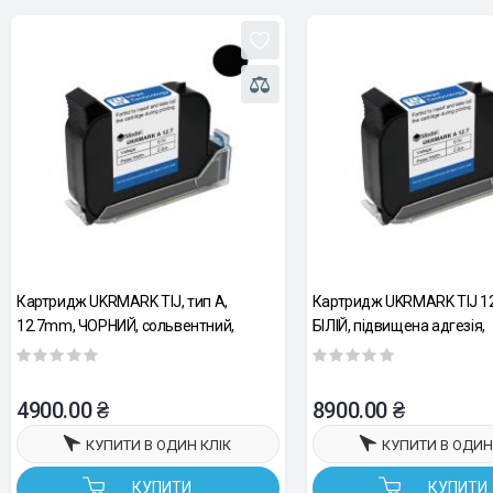
Картридж UKRMARK TIJ, тип A,
Картридж UKRMARK TIJ 1
12.7mm, ЧОРНИЙ, сольвентний,
БІЛІЙ, підвищена адгезія,
підвищена адгезія, швидкосохнучий
швидкосохнучий
4900.00 ₴
8900.00 ₴
КУПИТИ В ОДИН КЛІК
КУПИТИ В ОДИН
КУПИТИ
КУПИТИ