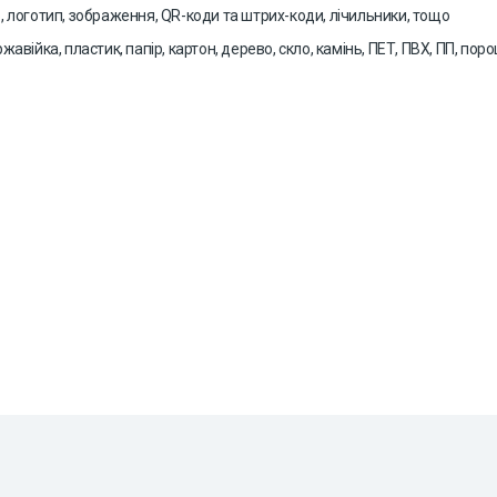
ю, логотип, зображення, QR-коди та штрих-коди, лічильники, тощо
ржавійка, пластик, папір, картон, дерево, скло, камінь, ПЕТ, ПВХ, ПП, п