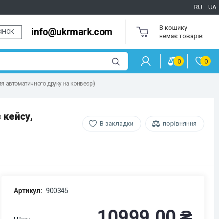
RU
UA
В кошику
info@ukrmark.com
ІНОК
немає товарів
0
0
я автоматичного друку на конвеєрі)
 кейсу,
В закладки
порівняння
Артикул:
900345
10999.00 ₴