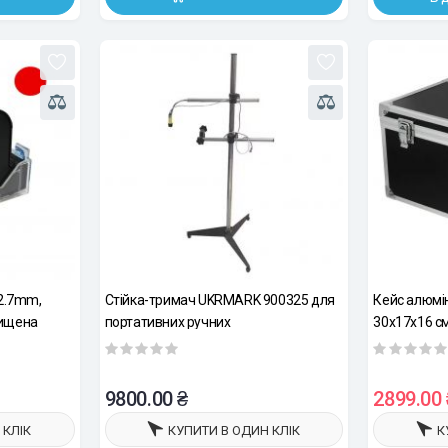
2.7mm,
Стійка-тримач UKRMARK 900325 для
Кейс алюмі
вищена
портативних ручних
30x17x16 с
ольвентні
краплеструменевих принтерів
9800.00 ₴
2899.00 
 КЛІК
КУПИТИ В ОДИН КЛІК
К