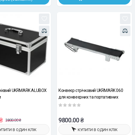
нієвий UKRMARK ALUBOX
Конвеєр стрічковий UKRMARK 060
м
для конвеєрних та портативних
краплеструминних принтерів.
Довжина 600мм, ширина 100мм,
регулювання швидкості
₴
9800.00 ₴
3800.00 ₴
УПИТИ В ОДИН КЛІК
КУПИТИ В ОДИН КЛІК