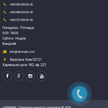
+38 050 050 30 45
+38 098 050 30 45
+38 073 050 30 45
Понеділок - П'ятниця
9:00 -18:00
Субота - Неділя
Вихідний
info@ukrmark.com
Україна м. Київ 02121
Харківське шосе 182, оф. 227.
UKRMARK - Принтери етикеток і наклейок © 2026