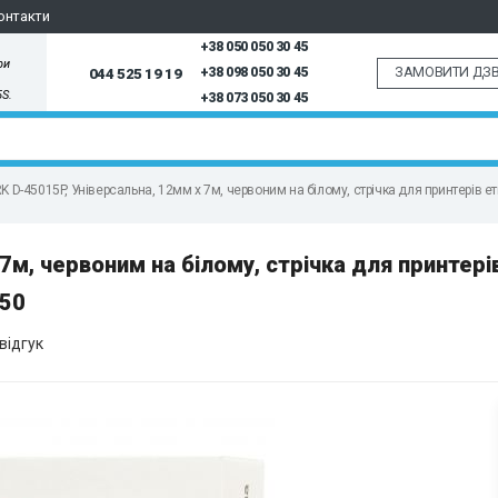
онтакти
+38 050 050 30 45
ри
ЗАМОВИТИ ДЗВ
044 525 19 19
+38 098 050 30 45
5S.
+38 073 050 30 45
 D-45015P, Універсальна, 12мм х 7м, червоним на білому, стрічка для принтерів 
м, червоним на білому, стрічка для принтері
550
відгук