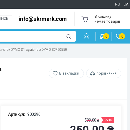
RU
UA
В кошику
info@ukrmark.com
ІНОК
немає товарів
0
0
етикеток DYMO D1 сумісна з DYMO S0720550
в
В закладки
порівняння
Артикул:
900296
599.00 ₴
-58%