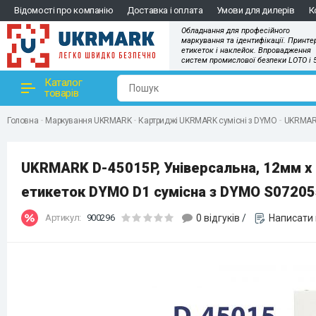
Відомості про компанію
Доставка і оплата
Умови для дилерів
К
Обладнання для професійного
маркування та ідентифікації. Принте
етикеток і наклейок. Впровадження
систем промислової безпеки LOTO і 
Каталог
товарів
Головна
Маркування UKRMARK
Картриджі UKRMARK сумісні з DYMO
UKRMARK
UKRMARK D-45015P, Універсальна, 12мм х 7
етикеток DYMO D1 сумісна з DYMO S0720
Артикул:
900296
0 відгуків
/
Написати 