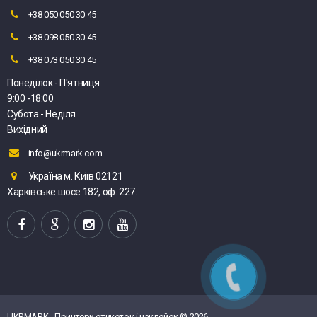
+38 050 050 30 45
+38 098 050 30 45
+38 073 050 30 45
Понеділок - П'ятниця
9:00 -18:00
Субота - Неділя
Вихідний
info@ukrmark.com
Україна м. Київ 02121
Харківське шосе 182, оф. 227.
UKRMARK - Принтери етикеток і наклейок © 2026