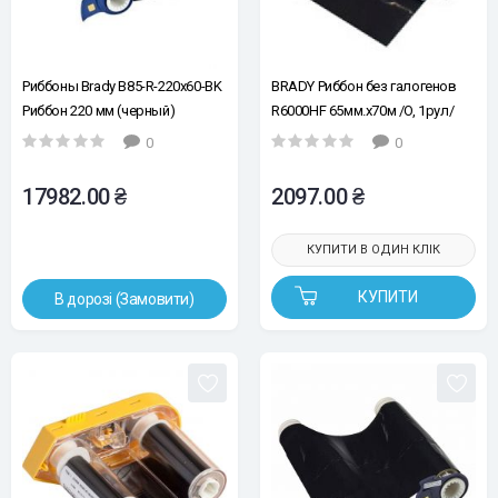
Риббоны Brady B85-R-220x60-BK
BRADY Риббон без галогенов
Риббон 220 мм (черный)
R6000HF 65мм.x70м /O, 1рул/
упак, (черный)
0
0
17982.00 ₴
2097.00 ₴
КУПИТИ В ОДИН КЛІК
КУПИТИ
В дорозі (Замовити)