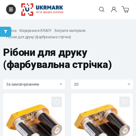
Головна
Маркування BRADY
Витратні матеріали
Рібони для друку (фарбувальна стрічка)
Рібони для друку
(фарбувальна стрічка)
За замовчуванням
20