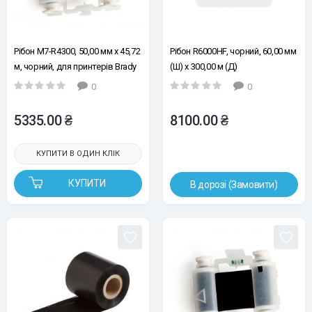
Рібон M7-R4300, 50,00 мм х 45,72
Рібон R6000HF, чорний, 60,00 мм
м, чорний, для принтерів Brady
(Ш) x 300,00 м (Д)
M710, BMP71
0
0
5335.00 ₴
8100.00 ₴
КУПИТИ В ОДИН КЛІК
КУПИТИ
В дорозі (Замовити)