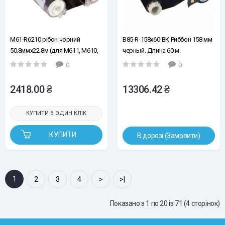
M61-R6210 рібон чорний
B85-R-158x60-BK Риббон 158 мм
50.8ммх22.8м (для M611, M610,
черный. Длина 60 м.
BMP61)
(BBP85/Powermark)
0
0
2418.00 ₴
13306.42 ₴
КУПИТИ В ОДИН КЛІК
КУПИТИ
В дорозі (Замовити)
1
2
3
4
>
>|
Показано з 1 по 20 із 71 (4 сторінок)