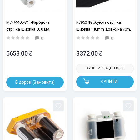
M7-R4400-WT Фарбуюча
R7950 Фарбуюча стрічка,
стрічка, ширина 50.0 мм,
ширина 110mm, довжина 70m,
довжина 45,72 м, колір білий,
колір чорний, до принтерів
0
0
для принтерів М710 , ВМР71
Brady BBP11 BBP12
5653.00 ₴
3372.00 ₴
КУПИТИ В ОДИН КЛІК
КУПИТИ
В дорозі (Замовити)