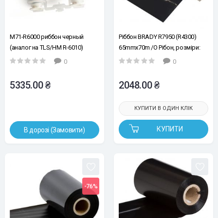
M71-R6000 риббон черный
Ріббон BRADY R7950 (R4300)
(аналог на TLS/HM R-6010)
65mmx70m /O Рібон, розміри:
50.80ммх46м (новий
65.00 mm* 70 m, втулка 12,7 mm
0
0
артикул.173191)
5335.00 ₴
2048.00 ₴
КУПИТИ В ОДИН КЛІК
КУПИТИ
В дорозі (Замовити)
-76%