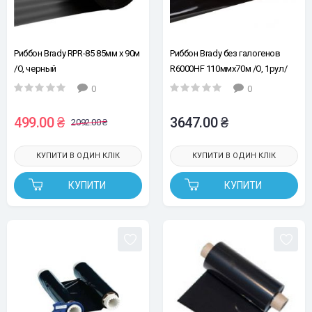
Риббон Brady RPR-85 85мм х 90м
Риббон Brady без галогенов
/O, черный
R6000HF 110ммx70м /O, 1рул/
упак, (черный)
0
0
499.00 ₴
3647.00 ₴
2092.00 ₴
КУПИТИ В ОДИН КЛІК
КУПИТИ В ОДИН КЛІК
КУПИТИ
КУПИТИ