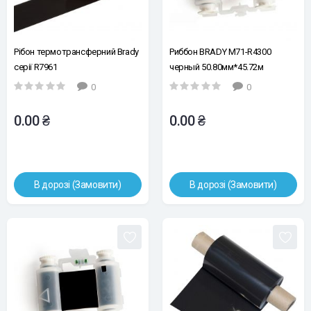
Рібон термотрансферний Brady
Риббон BRADY M71-R4300
серії R7961
черный 50.80мм*45.72м
(Замінено на арт.173193)
0
0
0.00 ₴
0.00 ₴
В дорозі (Замовити)
В дорозі (Замовити)