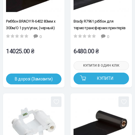
Риббон BRADY R-6402 83мм x
Brady R7961 ріббон для
300м/O 1 рул/упак, (черный)
термотрансферних принтерів
0
0
14025.00 ₴
6480.00 ₴
КУПИТИ В ОДИН КЛІК
КУПИТИ
В дорозі (Замовити)