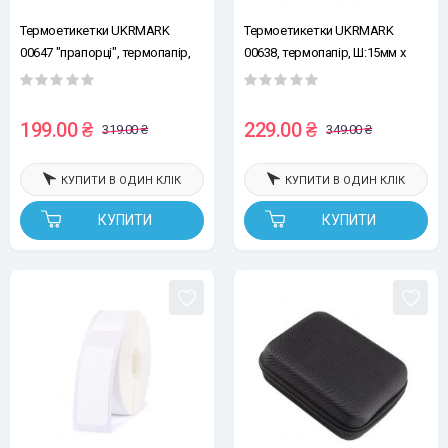
Термоетикетки UKRMARK
Термоетикетки UKRMARK
00647 "прапорці", термопапір,
00638, термопапір, Ш:15мм х
Ш:14мм х В:74мм, рул.60 ет, білі
В:50мм, рул.150ет, білі
199.00 ₴
229.00 ₴
319.00 ₴
349.00 ₴
КУПИТИ В ОДИН КЛІК
КУПИТИ В ОДИН КЛІК
КУПИТИ
КУПИТИ