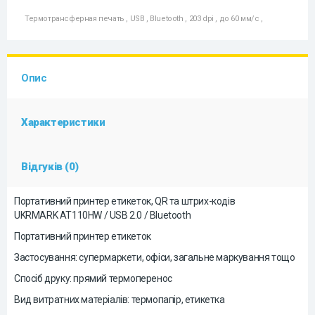
Термотрансферная печать
,
USB
,
Bluetooth
,
203 dpi
,
до 60 мм/с
,
Опис
Характеристики
Відгуків (0)
Портативний принтер етикеток, QR та штрих-кодів
UKRMARK AT110HW / USB 2.0 / Bluetooth
Портативний принтер етикеток
Застосування: супермаркети, офіси, загальне маркування тощо
Спосіб друку: прямий термоперенос
Вид витратних матеріалів: термопапір, етикетка