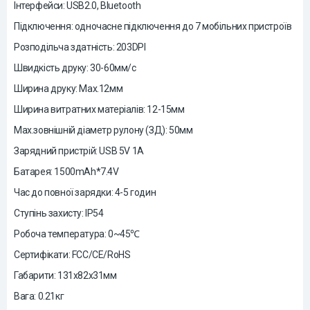
Інтерфейси: USB2.0, Bluetooth
Підключення: одночасне підключення до 7 мобільних пристроїв
Розподільча здатність: 203DPI
Швидкість друку: 30-60мм/с
Ширина друку: Max.12мм
Ширина витратних матеріалів: 12-15мм
Max.зовнішній діаметр рулону (ЗД): 50мм
Зарядний пристрій: USB 5V 1A
Батарея: 1500mAh*7.4V
Час до повної зарядки: 4-5 годин
Ступінь захисту: IP54
Робоча температура: 0~45℃
Сертифікати: FCC/CE/RoHS
Габарити: 131x82x31мм
Вага: 0.21кг