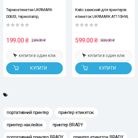
Термоетикетки UKRMARK
Кейс захисний для принтерів
00633, термопапір,
етикеток UKRMARK AT110HW,
етикетка:15мм х 30мм,
D101. Розмір: 160х120х60мм,
рул.230ет, білі
матеріал - нейлон
199.00 ₴
599.00 ₴
299.00 ₴
900.00 ₴
КУПИТИ В ОДИН КЛІК
КУПИТИ В ОДИН КЛІК
КУПИТИ
КУПИТИ
портативний принтер
принтер етикеток
принтер наклейок
принтер BRADY
портативний принтер BRADY
принтер етикеток BRADY