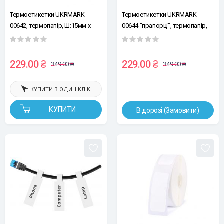
Термоетикетки UKRMARK
Термоетикетки UKRMARK
00642, термопапір, Ш:15мм х
00644 "прапорці", термопапір,
В:30мм, рул.230ет, жовті
Ш:14мм х В:74мм, рул.60ет,
жовті
229.00 ₴
229.00 ₴
349.00 ₴
349.00 ₴
КУПИТИ В ОДИН КЛІК
КУПИТИ
В дорозі (Замовити)