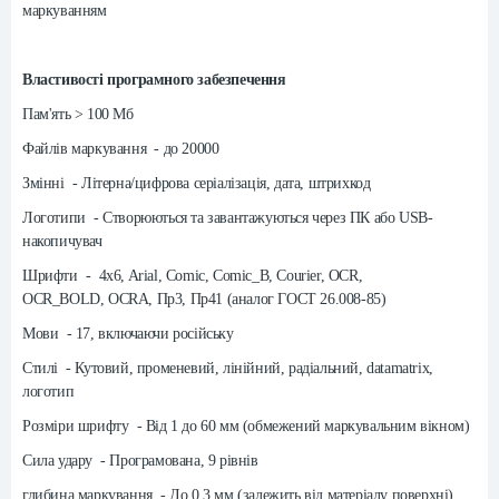
маркуванням
Властивості програмного забезпечення
Пам'ять > 100 Мб
Файлів маркування - до 20000
Змінні - Літерна/цифрова серіалізація, дата, штрихкод
Логотипи - Створюються та завантажуються через ПК або USB-
накопичувач
Шрифти -
4x6, Arial, Comic, Comic_B, Courier, OCR,
OCR_BOLD,
OCRA, Пр3, Пр41 (аналог ГОСТ 26.008-85)
Мови - 17, включаючи російську
Стилі - Кутовий, променевий, лінійний, радіальний, datamatrix,
логотип
Розміри шрифту - Від 1 до 60 мм (обмежений маркувальним вікном)
Сила удару - Програмована, 9 рівнів
глибина маркування - До 0,3 мм (залежить від матеріалу поверхні)