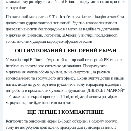
компактному розміру та малій вазі E-touch, маркування стало простіше
та зручніше.
Портативний маркіратор E-Touch забезпечує ідентифікацію деталей за
допомогою ударно-точкової технології. Ударно-точкова технологія
дозволяє наносити безпосередньо на матеріал надійне та довговічне
маркування (символи, логотипи, 2D-коди) у вигляді послідовності
точок, вибитих ударами карбід-вольфрамової голки.
ОПТИМІЗОВАНИЙ СЕНСОРНИЙ ЕКРАН
У маркіраторі E-Touch вбудований кольоровий сенсорний РК-екран з
інтуїтивно зрозумілою системою управління. Програмувати
маркування можна обома руками, як на смартфоні, за рахунок
ергономічного та зрозумілого інтерфейсу. Екран зчитує дотик пальців
навіть, якщо на руки одягнені рукавички, тому маркіратор підходить
для роботи в промислових умовах. З функцією "ДИВИСЬ І МАРКУЙ"
зображення на екрані пристрою 1:1 відповідає фізичним розмірам
маркування, яке буде нанесено на деталь.
ЩЕ ЛЕГШЕ І КОМПАКТНІШЕ
Контролер та сенсорний екран E-Touch об'єднані в одному корпусі,
тому не потребують додаткових пристроїв для транспортування. З