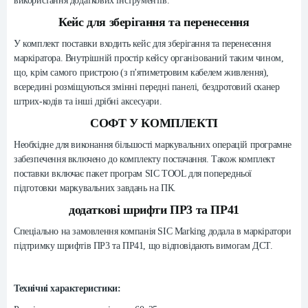
використання додаткових інструментів.
Кейс для зберігання та перенесення
У комплект поставки входить кейс для зберігання та перенесення
маркіратора. Внутрішній простір кейсу організований таким чином,
що, крім самого пристрою (з п'ятиметровим кабелем живлення),
всередині розміщуються змінні передні панелі, бездротовий сканер
штрих-кодів та інші дрібні аксесуари.
СОФТ У КОМПЛЕКТІ
Необхідне для виконання більшості маркувальних операцій програмне
забезпечення включено до комплекту постачання. Також комплект
поставки включає пакет програм SIC TOOL для попередньої
підготовки маркувальних завдань на ПК.
додаткові шрифти ПР3 та ПР41
Спеціально на замовлення компанія SIC Marking додала в маркіратори
підтримку шрифтів ПР3 та ПР41, що
відповідають вимогам ДСТ.
Технічні характеристики: