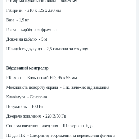
Розмір маркувального вікна - 60х25 мм
Габарити - 210 х 125 х 220 мм
Вага - 1,9 кг
Голка - карбід-вольфрамова
Довжина кабелю - 5 м
Швидкість друку до - 2,5 символи за секунду.
Вбудований контролер
РК-екран - Кольоровий HD, 95 х 55 мм
Можливість повороту екрана - Так, залежно від завдання
Клавіатура - Сенсорна
Потужність - 100 Вт
Джерело живлення - 220 В/50 Гц
Система введення-виведення - Штекерне гніздо
ПЗ для ПК - Створення, збереження та перенесення файлів з