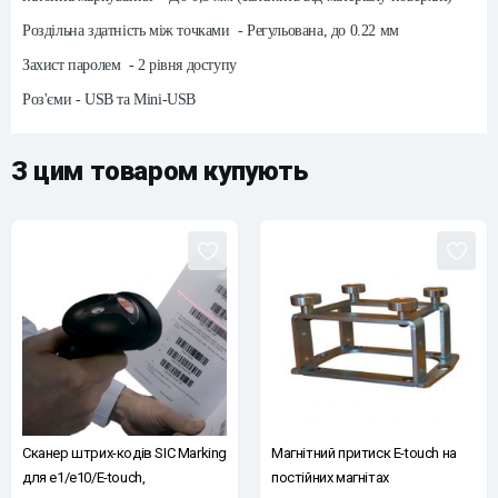
Роздільна здатність між точками - Регульована, до 0.22 мм
Захист паролем - 2 рівня доступу
Роз'єми - USB та Mini-USB
З цим товаром купують
Сканер штрих-кодів SIC Marking
Магнітний притиск E-touch на
для e1/e10/E-touch,
постійних магнітах