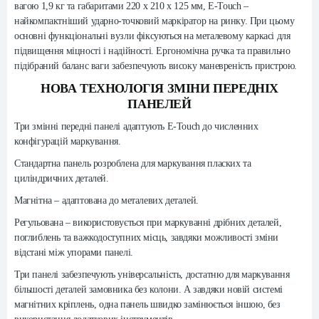
вагою 1,9 кг та габаритами 220 x 210 x 125 мм, E-Touch –
найкомпактніший ударно-точковий маркіратор на ринку. При цьому
основні функціональні вузли фіксуються на металевому каркасі для
підвищення міцності і надійності. Ергономічна ручка та правильно
підібраний баланс ваги забезпечують високу маневреність пристрою.
НОВА ТЕХНОЛОГІЯ ЗМІНИ ПЕРЕДНІХ
ПАНЕЛЕЙ
Три змінні передні панелі адаптують E-Touch до численних
конфігурацій маркування.
Стандартна панель розроблена для маркування пласких та
циліндричних деталей.
Магнітна – адаптована до металевих деталей.
Регульована – використовується при маркуванні дрібних деталей,
поглиблень та важкодоступних місць, завдяки можливості зміни
відстані між упорами панелі.
Три панелі забезпечують універсальність, достатню для маркування
більшості деталей замовника без колони. А завдяки новій системі
магнітних кріплень, одна панель швидко замінюється іншою, без