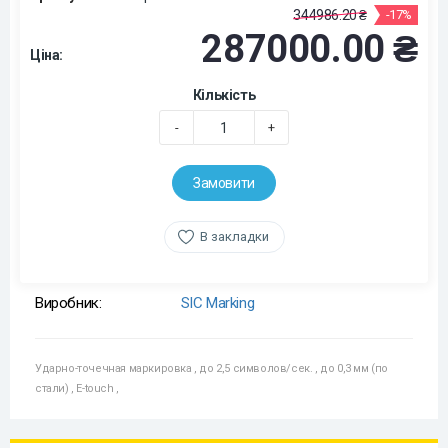
344986.20 ₴
-17%
287000.00 ₴
Ціна:
Кількість
-
+
Замовити
В закладки
Виробник:
SIC Marking
Ударно-точечная маркировка
,
до 2,5 символов/сек.
,
до 0,3 мм (по
стали)
,
E-touch
,