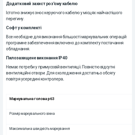
Додатковий захист роз'єму кабелю
Істотно знижує знос керуючого кабелю у місцях найчастішого
перегину.
Софт у комплекті
Все необхідне для виконання більшості маркувальних операцій
програмне забезпечення включено до комплекту постачання
обладнання.
Пилозахищене виконання IP40
Немає потреби у примусовій вентиляції. Повністю відсутні
вентиляційні отвори. Для охолодження достатньо обсягу
повітря усередині контролера
.
Маркувальна голова p63
Розмір маркувального вікна
Максимальна швидкість маркування