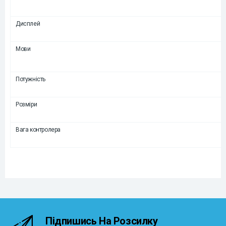
Дисплей
Мови
Потужність
Розміри
Вага контролера
Підпишись На Розсилку