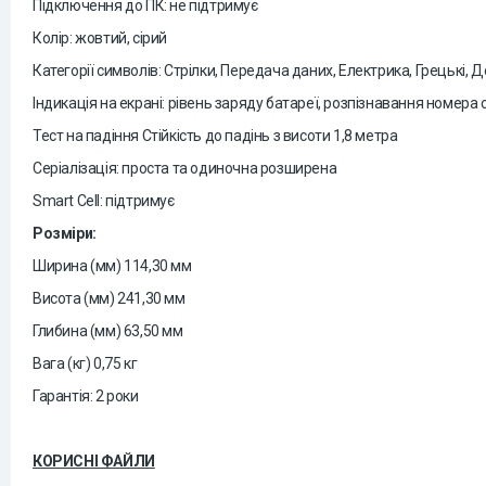
Підключення до ПК: не підтримує
Колір: жовтий, сірий
Категорії символів: Стрілки, Передача даних, Електрика, Грецькі
Індикація на екрані: рівень заряду батареї, розпізнавання номера 
Тест на падіння Стійкість до падінь з висоти 1,8 метра
Серіалізація: проста та одиночна розширена
Smart Cell: підтримує
Розміри:
Ширина (мм) 114,30 мм
Висота (мм) 241,30 мм
Глибина (мм) 63,50 мм
Вага (кг) 0,75 кг
Гарантія: 2 роки
КОРИСНІ ФАЙЛИ