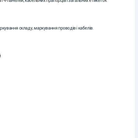
тч-панелей, кабельних прапорців і загальних етикеток
ркування складу, маркування проводів і кабелів.
й