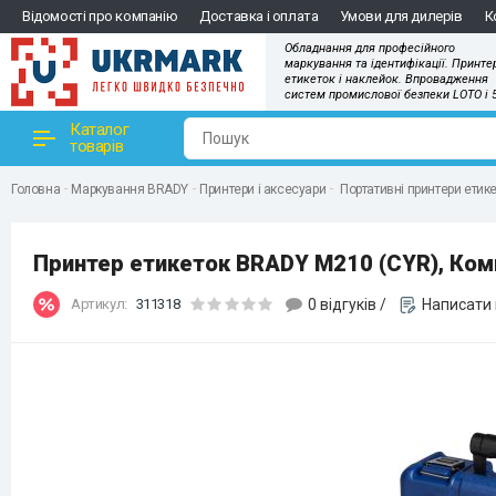
Відомості про компанію
Доставка і оплата
Умови для дилерів
К
Обладнання для професійного
маркування та ідентифікації. Принте
етикеток і наклейок. Впровадження
систем промислової безпеки LOTO і 
Каталог
товарів
Головна
Маркування BRADY
Принтери і аксесуари
Портативні принтери етик
Принтер етикеток BRADY M210 (CYR), Ко
Артикул:
311318
0 відгуків
/
Написати 