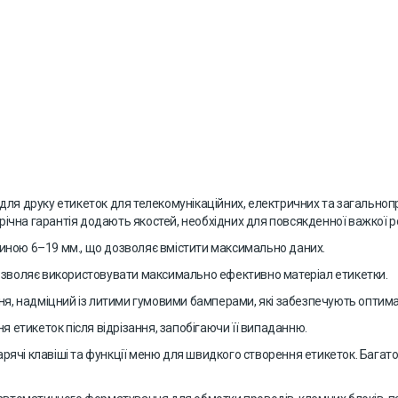
для друку етикеток для телекомунікаційних, електричних та загальноп
орічна гарантія додають якостей, необхідних для повсякденної важкої 
шириною 6–19 мм., що дозволяє вмістити максимально даних.
дозволяє використовувати максимально ефективно матеріал етикетки.
ння, надміцний із литими гумовими бамперами, які забезпечують оптима
я етикеток після відрізання, запобігаючи її випаданню.
гарячі клавіші та функції меню для швидкого створення етикеток. Багат