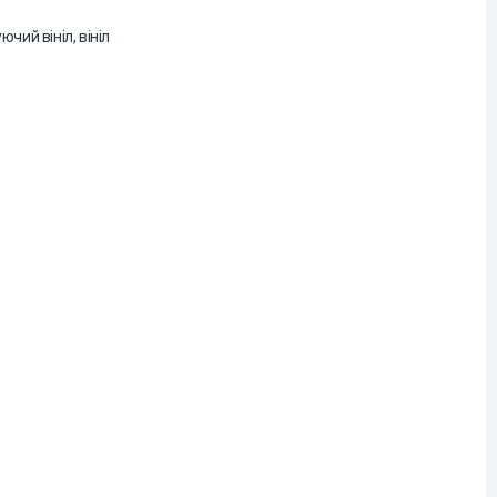
чий вініл, вініл