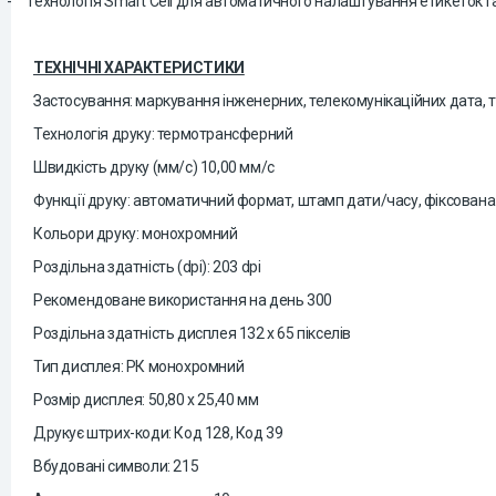
-
Технологія Smart Cell для автоматичного налаштування етикеток і
ТЕХНІЧНІ ХАРАКТЕРИСТИКИ
Застосування: маркування інженерних, телекомунікаційних дата, т
Технологія друку: термотрансферний
Швидкість друку (мм/с) 10,00 мм/с
Функції друку: автоматичний формат, штамп дати/часу, фіксована
Кольори друку: монохромний
Роздільна здатність (dpi): 203 dpi
Рекомендоване використання на день 300
Роздільна здатність дисплея 132 x 65 пікселів
Тип дисплея: РК монохромний
Розмір дисплея: 50,80 x 25,40 мм
Друкує штрих-коди: Код 128, Код 39
Вбудовані символи: 215