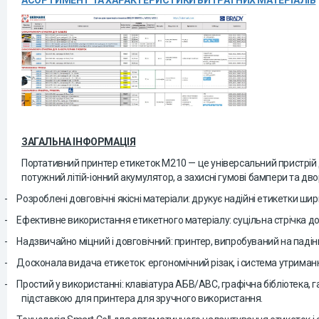
АСОРТИМЕНТ ТА ХАРАКТЕРИСТИКИ ВИТРАТНИХ МАТЕРІАЛІВ
ЗАГАЛЬНА ІНФОРМАЦІЯ
Портативний принтер етикеток M210 — це універсальний пристрій 
потужний літій-іонний акумулятор, а захисні гумові бампери та дв
-
Розроблені довговічні якісні матеріали: друкує надійні етикетки 
-
Ефективне використання етикетного матеріалу: суцільна стрічка 
-
Надзвичайно міцний і довговічний: принтер, випробуваний на паді
-
Досконала видача етикеток: ергономічний різак, і система утриманн
-
Простий у використанні: клавіатура АБВ/ABC, графічна бібліотека, 
підставкою для принтера для зручного використання.