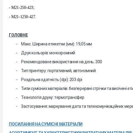
- M21-250-423;
- M21-1250-427.
ГОЛОВНЕ
-
Макс. Ширина етикетки (мм): 19,05 мм
-
Друк
кольор
ів
:
монохромний
-
Рекомендоване використання на день:
3
00
-
Тип принтеру
:
портативний, а
втономний
-
Роздільна здатність (dpi): 203 dpi
-
Типи сумісних матеріалів: б
езперервні стрічки та висічені е
-
Технологія друку:
т
ермотрансфер
-
Застосування
:
м
аркування дата та телекомунікаційних мере
ПОСИЛАННЯ НА СУМІСНІ МАТЕРІАЛИ