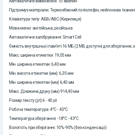
Автоматичне вимкнення: 10 хвилин
Підтримує матеріали: Термозбіжний поліолефін, нейлонова тканина,
Клавіатура типу: АБВ/ABC (Кирилиця)
Мова меню: англійська, російська
Автоматичне калібрування: Smart Cell
Ємність внутрішньої пам'яті 16 МБ (2 МБ доступні для зберігання, з
Макс. ширина етикетки: 19,05 мм
Мін. ширина етикетки: 6,40 мм
Мін. висота етикетки (мм): 6,35 мм
Мін. ширина етикетки (мм) 6,40 мм
Макс. Довжина друку (мм) 914,40 мм
Розмір тексту (pt) 6 - 40 pt
Робоча температура: 4°C - 43°C
Температура зберігання: -18°C - 43°C
Вологість при зберіганні: 10%-90% (без конденсації)