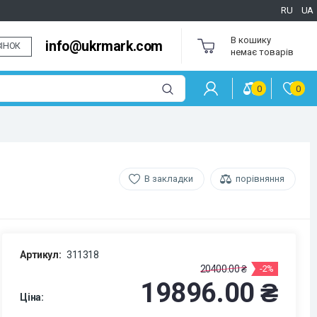
RU
UA
В кошику
info@ukrmark.com
ІНОК
немає товарів
0
0
В закладки
порівняння
Артикул:
311318
20400.00 ₴
-2%
19896.00 ₴
Ціна: