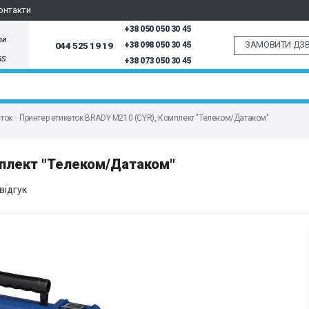
онтакти
+38 050 050 30 45
ри
ЗАМОВИТИ ДЗВ
044 525 19 19
+38 098 050 30 45
5S.
+38 073 050 30 45
еток
Принтер етикеток BRADY M210 (CYR), Комплект "Телеком/Датаком"
мплект "Телеком/Датаком"
відгук