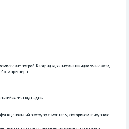
ромислових потреб. Картриджі, які можна швидко змінювати,
роботи принтера.
льний захист від падінь
офункціональний аксесуар із магнітом, ліхтариком і висувною