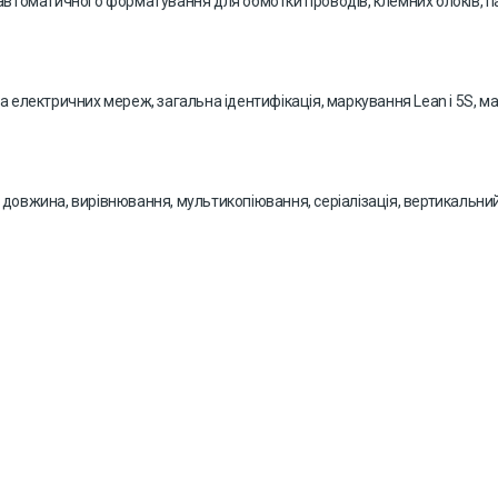
 автоматичного форматування для обмотки проводів, клемних блоків, па
а електричних мереж, загальна ідентифікація, маркування Lean і 5S, ма
 довжина, вирівнювання, мультикопіювання, серіалізація, вертикальни