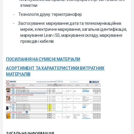
етикетки
-
Технологія друку:
т
ермотрансфер
-
Застосування
:
м
аркування дата та телекомунікаційних
мереж, електричне маркування, загальна ідентифікація,
маркування Lean і 5S, маркування складу, маркування
проводів і кабелів
ПОСИЛАННЯ НА СУМІСНІ МАТЕРІАЛИ
АСОРТИМЕНТ ТА ХАРАКТЕРИСТИКИ ВИТРАТНИХ
МАТЕРІАЛІВ
ЗАГАЛЬНА ІНФОРМАЦІЯ