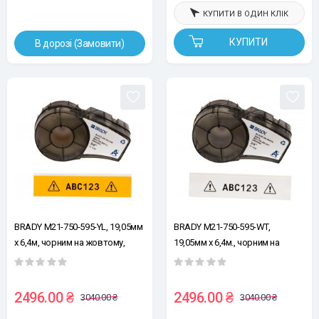
КУПИТИ В ОДИН КЛІК
КУПИТИ
В дорозі (Замовити)
BRADY M21-750-595-YL, 19,05мм
BRADY M21-750-595-WT,
х 6,4м, чорним на жовтому,
19,05мм х 6,4м., чорним на
вініл, стрічка для принтерів
білому, вініл, стрічка для
етикеток
принтерів етикеток
2496.00 ₴
2496.00 ₴
3040.00 ₴
3040.00 ₴