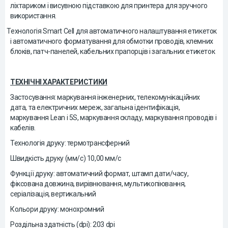
ліхтариком і висувною підставкою для принтера для зручного
використання.
-
Технологія Smart Cell для автоматичного налаштування етикеток
і автоматичного форматування для обмотки проводів, клемних
блоків, патч-панелей, кабельних прапорців і загальних етикеток
ТЕХНІЧНІ ХАРАКТЕРИСТИКИ
Застосування: маркування інженерних, телекомунікаційних
дата, та електричних мереж, загальна ідентифікація,
маркування Lean і 5S, маркування складу, маркування проводів і
кабелів.
Технологія друку: термотрансферний
Швидкість друку (мм/с) 10,00 мм/с
Функції друку: автоматичний формат, штамп дати/часу,
фіксована довжина, вирівнювання, мультикопіювання,
серіалізація, вертикальний
Кольори друку: монохромний
Роздільна здатність (dpi): 203 dpi