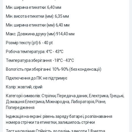
Мін. ширина етикетки: 6,40 мм
Мін. висота етикетки (мм): 6,35 мм
Мін. ширина етикетки (мм) 6,40 мм
Макс. Довжина друку (мм) 914,40 мм
Розмір тексту (pt) 6 - 40 pt
Робоча температура: 4°C - 43°C
Температура зберігання: -18°C - 43°C
Вологість при зберіганні: 10%-90% (без конденсації)
Підключення до ПК: не підтримує
Колір: жовтий, сірий
Категорії символів: Стрілки, Передача даних, Електрика, Грецькі,
Домашня Електрика, Міжнародна, Лабораторія, Різне,
Попередження
Індикація на екрані: рівень заряду батареї, розпізнавання
номера стрічки та етикетки, залишилось стрічки
Тест на падіння Стійкість до падінь з висоти 1,8 метра