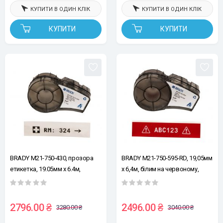
КУПИТИ В ОДИН КЛІК
КУПИТИ В ОДИН КЛІК
КУПИТИ
КУПИТИ
BRADY M21-750-430, прозора
BRADY M21-750-595-RD, 19,05мм
етикетка, 19.05мм х 6.4м,
х 6,4м, білим на червоному,
чорним на прозорому, стрічка
вініл, стрічка для принтерів
для принтерів етикеток
етикеток
2796.00 ₴
2496.00 ₴
3280.00 ₴
3040.00 ₴