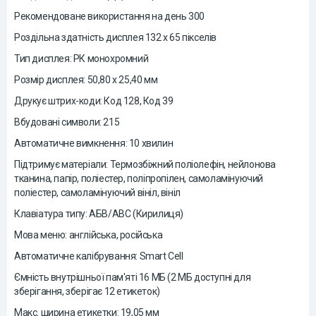
Рекомендоване використання на день 300
Роздільна здатність дисплея 132 x 65 пікселів
Тип дисплея: РК монохромний
Розмір дисплея: 50,80 x 25,40 мм
Друкує штрих-коди: Код 128, Код 39
Вбудовані символи: 215
Автоматичне вимкнення: 10 хвилин
Підтримує матеріали: Термозбіжний поліолефін, нейлонова
тканина, папір, поліестер, поліпропілен, самоламінуючий
поліестер, самоламінуючий вініл, вініл
Клавіатура типу: АБВ/ABC (Кирилиця)
Мова меню: англійська, російська
Автоматичне калібрування: Smart Cell
Ємність внутрішньої пам'яті 16 МБ (2 МБ доступні для
зберігання, зберігає 12 етикеток)
Макс. ширина етикетки: 19,05 мм