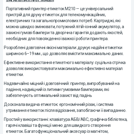
Портативний принтер етикеток M210 — це універсальний
пристрій для друку етикеток для телекомунікаційних,
електричних та загальнопромислових потреб. Картриджі, які
можна швидко змінювати, потужний літій-іонний акумулятор, а
захисні гумові бампери та дворічна гарантія додають якостей,
необхідних для повсякденної важкої роботи принтера.
-
Розроблені довговічні якісні матеріали: друкує надійні етикетки
шириною 6–19 мм., що дозволяє вмістити максимально даних.
-
Ефективне використання етикетного матеріалу: суцільна стрічка
дозволяє використовувати максимально ефективно матеріал
етикетки.
-
Надзвичайно міцний і довговічний: принтер, випробуваний на
падіння, надміцний із литими гумовими бамперами, які
забезпечують оптимальний захист від падінь
-
Досконала видача етикеток: ергономічний різак, і система
утримання етикеток після відрізання, запобігаючи її випаданню.
-
Простий у використанні: клавіатура АБВ/ABC, графічна бібліотека,
гарячі клавіші та функції меню для швидкого створення
етикеток. Багатофункціональний аксесуар із магнітом,