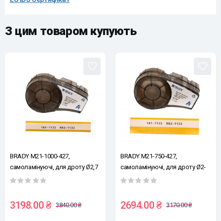
З цим товаром купують
BRADY M21-1000-427,
BRADY M21-750-427,
самоламінуючі, для дроту Ø2,7
самоламінуючі, для дроту Ø2-
- 5,1мм, чорним на білому,
3мм, чорним на білому, стрічка
стрічка для принтерів етикеток
для принтерів етикеток
3198.00 ₴
2694.00 ₴
3840.00 ₴
3170.00 ₴