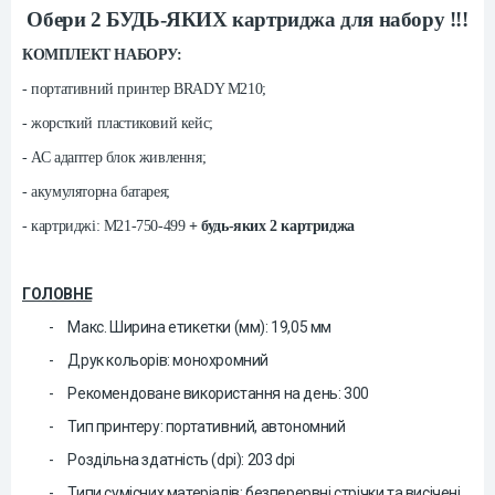
Обери 2 БУДЬ-ЯКИХ картриджа для набору !!!
КОМПЛЕКТ НАБОРУ:
- портативний принтер BRADY M210;
- жорсткий пластиковий кейс;
- АС адаптер блок живлення;
- акумуляторна батарея;
- картриджі: M21-750-499
+ будь-яких 2 картриджа
ГОЛОВНЕ
-
Макс. Ширина етикетки (мм): 19,05 мм
-
Друк
кольор
ів
:
монохромний
-
Рекомендоване використання на день:
3
00
-
Тип принтеру
:
портативний, а
втономний
-
Роздільна здатність (dpi): 203 dpi
-
Типи сумісних матеріалів: б
езперервні стрічки та висічені