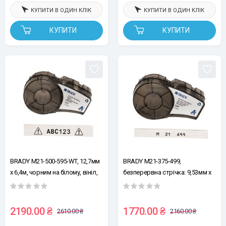
КУПИТИ В ОДИН КЛІК
КУПИТИ В ОДИН КЛІК
КУПИТИ
КУПИТИ
BRADY M21-500-595-WT, 12,7мм
BRADY M21-375-499,
х 6,4м, чорним на білому, вініл,
безперервна стрічка: 9,53мм х
стрічка для принтерів етикеток
4,87м, чорним на білому,
нейлон, стрічка для принтерів
етикеток
2190.00 ₴
1770.00 ₴
2610.00 ₴
2160.00 ₴