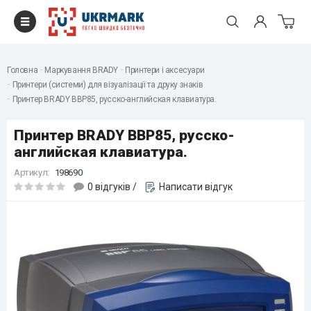
Головна
Маркування BRADY
Принтери і аксесуари
Принтери (системи) для візуалізації та друку знаків
Принтер BRADY BBP85, русско-английская клавиатура.
Принтер BRADY BBP85, русско-
английская клавиатура.
Артикул:
198690
0 відгуків
/
Написати відгук