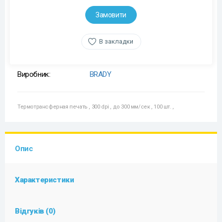
Замовити
В закладки
Виробник:
BRADY
Термотрансферная печать
,
300 dpi
,
до 300 мм/сек
,
100 шт.
,
Опис
Характеристики
Відгуків (0)