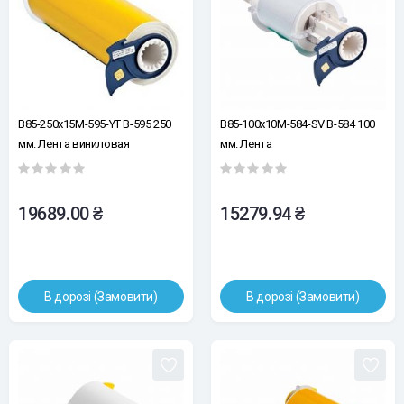
B85-250x15M-595-YT B-595 250
B85-100x10M-584-SV В-584 100
мм. Лента виниловая
мм. Лента
универсальная желтая. Длина
световозвращающая
15 м. (BBP85/Powermark)
серебряная. Длина 10 м.
(BBP85/Powermark)
19689.00 ₴
15279.94 ₴
В дорозі (Замовити)
В дорозі (Замовити)