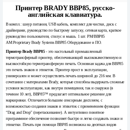
Принтер BRADY BBP85, русско-
английская клавиатура.
В компл.: шнур питания, USB кабель, комплект для чистки, диск с
драйверами, руководство по быстрому запуску, сетевая карта, краткое
руководство пользователя, стилус и мышь. 1 шт. PM/BBP85
AM:Proprietary Brady Systems BBP85 Оборудование и ПО.
Принтер Brady BBP85
- это настольный промышленный
термотрансферный принтер, обеспечивающий высококачественную и
высокостойкую термотрансферную печать. Основная задача для BBP85
это печать знаков и этикеток. Принтер прост в эксплуатации,
универсален и может осуществлять печать шириной до 216 мм. В
сочетании с материалами Brady, которые способны выдержать сложные
условия эксплуатации, как внутри помещения, так и снаружи (в
течение 10 лет), BBP85™ предлагает оптимальное решение для
маркировки. Отличается большим сенсорным дисплеем, с
возможностью создания знаков и этикеток с применением функции
“Drag and Drop” (перетаскивание). А интуитивно понятное
программное обеспечение позволяет быстро и легко создавать знаки и
этикетки. Печать при помощи BBP85 возможна на десятках видов