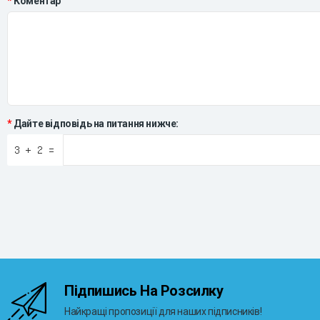
Коментар
Дайте відповідь на питання нижче:
Підпишись На Розсилку
Найкращі пропозиції для наших підписників!