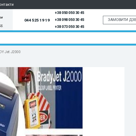
онтакти
+38 050 050 30 45
ри
ЗАМОВИТИ ДЗВ
044 525 19 19
+38 098 050 30 45
5S.
+38 073 050 30 45
DY Jet J2000