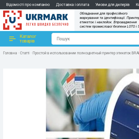
Відомості про компанію
Доставка і оплата
Умови для дилерів
К
Обладнання для професійного
маркування та ідентифікації. Принте
етикеток і наклейок. Впровадження
систем промислової безпеки LOTO і 
Каталог
товарів
Головна
Статті
Простой в использовании полноцветный принтер этикеток BRA