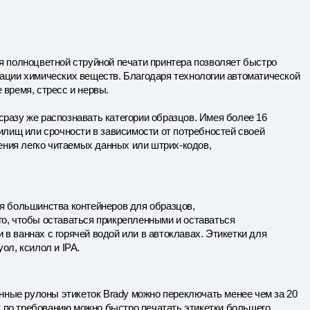
я полноцветной струйной печати принтера позволяет быстро
ации химических веществ. Благодаря технологии автоматической
 время, стресс и нервы.
сразу же распознавать категории образцов. Имея более 16
илищ или срочности в зависимости от потребностей своей
ения легко читаемых данных или штрих-кодов,
я большинства контейнеров для образцов,
ого, чтобы оставаться прикрепленными и оставаться
 в ваннах с горячей водой или в автоклавах. Этикетки для
ол, ксилол и IPA.
енные рулоны этикеток Brady можно переключать менее чем за 20
нду по требованию можно быстро печатать этикетки большего