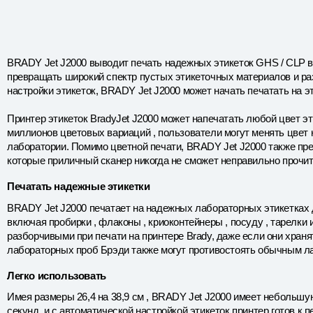
BRADY Jet J2000 выводит печать надежных
этикеток GHS / CLP
в
превращать широкий спектр пустых этикеточных материалов и ра
настройки этикеток, BRADY Jet J2000 может начать печатать на э
Принтер этикеток BradyJet J2000 может напечатать любой цвет эт
миллионов цветовых вариаций , пользователи могут менять цвет 
лаборатории. Помимо цветной печати, BRADY Jet J2000 также пре
которые приличный сканер никогда не сможет неправильно прочит
Печатать надежные этикетки
BRADY Jet J2000 печатает на надежных лабораторных этикетках 
включая пробирки , флаконы , криоконтейнеры , посуду , тарелки
разборчивыми при печати на принтере Brady, даже если они храня
лабораторных проб Брэди также могут противостоять обычным лаб
Легко использовать
Имея размеры 26,4 на 38,9 см , BRADY Jet J2000 имеет небольшу
секунд, и с автоматической настройкой этикеток принтер готов к 