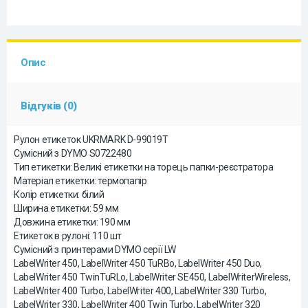
Опис
Відгуків (0)
Рулон етикеток UKRMARK D-99019T
Сумісний з DYMO S0722480
Тип етикетки: Великі етикетки на торець папки-реєстратора
Матеріал етикетки: термопапір
Колір етикетки: білий
Ширина етикетки: 59 мм
Довжина етикетки: 190 мм
Етикеток в рулоні: 110 шт
Сумісний з принтерами DYMO серії LW
LabelWriter 450, LabelWriter 450 TuRBo, LabelWriter 450 Duo,
LabelWriter 450 TwinTuRLo, LabelWriter SE450, LabelWriterWireless,
LabelWriter 400 Turbo, LabelWriter 400, LabelWriter 330 Turbo,
LabelWriter 330, LabelWriter 400 Twin Turbo, LabelWriter 320