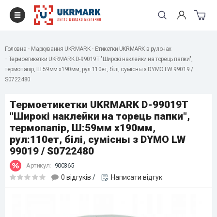
Головна
Маркування UKRMARK
Етикетки UKRMARK в рулонах
Термоетикетки UKRMARK D-99019T "Широкі наклейки на торець папки",
термопапір, Ш:59мм x190мм, рул:110ет, білі, сумісны з DYMO LW 99019 /
S0722480
Термоетикетки UKRMARK D-99019T
"Широкі наклейки на торець папки",
термопапір, Ш:59мм x190мм,
рул:110ет, білі, сумісны з DYMO LW
99019 / S0722480
Артикул:
900365
0 відгуків
/
Написати відгук