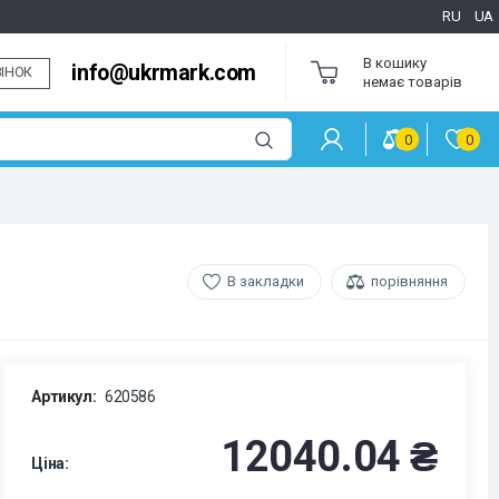
RU
UA
В кошику
info@ukrmark.com
ІНОК
немає товарів
0
0
В закладки
порівняння
Артикул:
620586
12040.04 ₴
Ціна: