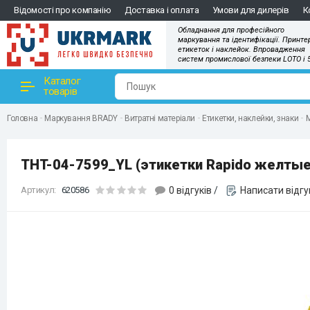
Відомості про компанію
Доставка і оплата
Умови для дилерів
К
Обладнання для професійного
маркування та ідентифікації. Принте
етикеток і наклейок. Впровадження
систем промислової безпеки LOTO і 
Каталог
товарів
Головна
Маркування BRADY
Витратні матеріали
Етикетки, наклейки, знаки
М
THT-04-7599_YL (этикетки Rapido желты
Артикул:
620586
0 відгуків
/
Написати відгу