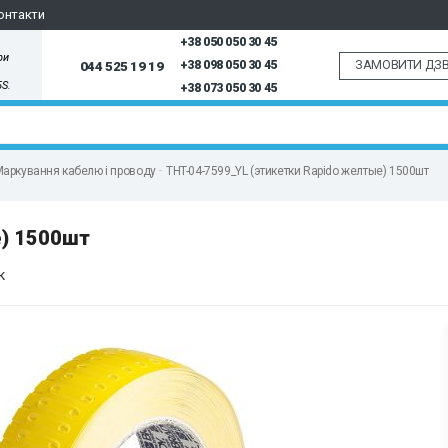
онтакти
+38 050 050 30 45
ри
ЗАМОВИТИ ДЗВ
044 525 19 19
+38 098 050 30 45
5S.
+38 073 050 30 45
аркування кабелю і проводу
THT-04-7599_YL (этикетки Rapido желтые) 1500шт
е) 1500шт
к