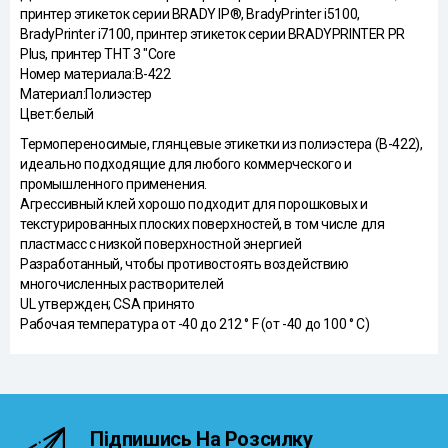
принтер этикеток серии BRADY IP®, BradyPrinter i5100,
BradyPrinter i7100, принтер этикеток серии BRADYPRINTER PR
Plus, принтер THT 3 "Core
Номер материала:B-422
Материал:Полиэстер
Цвет:белый
Термопереносимые, глянцевые этикетки из полиэстера (B-422),
идеально подходящие для любого коммерческого и
промышленного применения.
Агрессивный клей хорошо подходит для порошковых и
текстурированных плоских поверхностей, в том числе для
пластмасс с низкой поверхностной энергией
Разработанный, чтобы противостоять воздействию
многочисленных растворителей
UL утвержден; CSA принято
Рабочая температура от -40 до 212 ° F (от -40 до 100 ° C)
Підпишись На Розсилку