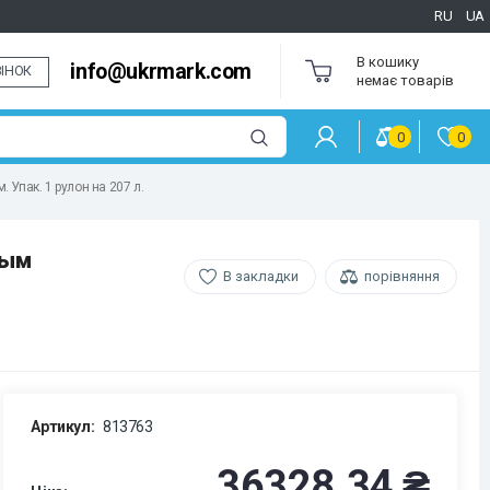
RU
UA
В кошику
info@ukrmark.com
ІНОК
немає товарів
0
0
Упак. 1 рулон на 207 л.
ным
В закладки
порівняння
Артикул:
813763
36328.34 ₴