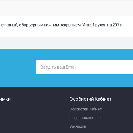
етканый, с барьерным нижним покрытием. Упак. 1 рулон на 207 л.
римки
Особистий Кабінет
Особистий Кабінет
Історія замовлень
Закладки