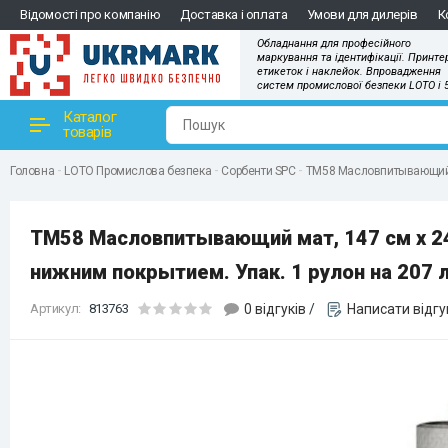
Відомості про компанію
Доставка і оплата
Умови для дилерів
К
Обладнання для професійного
маркування та ідентифікації. Принте
етикеток і наклейок. Впровадження
систем промислової безпеки LOTO і 
Каталог
товарів
Головна
LOTO Промислова безпека
Сорбенти SPC
TM58 Масловпитывающий ма
TM58 Масловпитывающий мат, 147 см x 24
нижним покрытием. Упак. 1 рулон на 207 л
Артикул:
813763
0 відгуків
/
Написати відгу