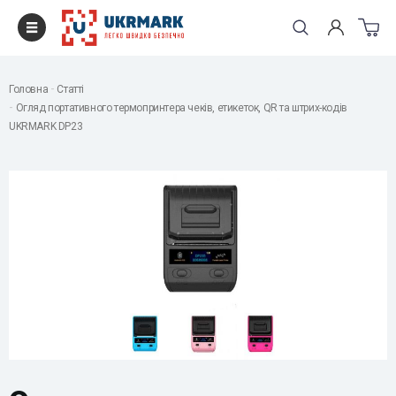
Головна
Статті
Огляд портативного термопринтера чеків, етикеток, QR та штрих-кодів
UKRMARK DP23