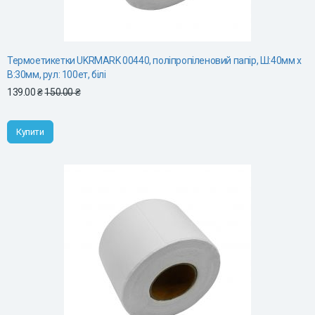
Термоетикетки UKRMARK 00440, поліпропіленовий папір, Ш:40мм х
В:30мм, рул: 100ет, білі
139.00 ₴
150.00 ₴
Купити