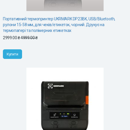
Портативний термопринтер UKRMARK DP23BK, USB/Bluetooth,
рулони 15-58 мм, для чеків/етикеток, чорний. Друкує на
термопапері та полімерних етикетках
2999.00 ₴
4999.00 ₴
Купити