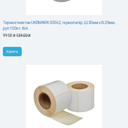
Термоетикетки UKRMARK 00562, термопапір, Ш:30мм х В:20мм,
рул:100ет, білі
99.00 ₴
139.00 ₴
Купити