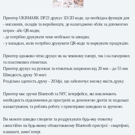
Принтер UKRMARK DP23 друкує 1D/2D коди, ц
е необхідна функція для:
- магазинів, складів та виробництв, де налагоджено облік за допомогою
штрих- або QR-кодів;
- де потрібно друкувати чеки мобільно та швидко;
- у вападках, коли потрібно друкувати QR-коди та маркувати продукцію.
Принтер однаково чітко друкує як на чековому папері, так і на паперових
та пластикових етикетках.
Принтер друкує на рулонах та етикетках шириною від 20 мм – до 55 мм.
Швидкість друку 50 мм/с
Роздільна здатність друку - 203dpi, що забезпечує високу якість друку.
Принтер має зручні Bluetooth та NFC інтерфейси, які виключають
необхідність підключення до пристроїв за допомогою дротів та подальші
налаштування, та роблять роботу з принтерами швидкою та зручною.
Ви можете швидко створити та роздрукувати будь-яку етикетку
самостійно на будь-якому облаштованому Bluetooth пристрої - смартфоні,
планшеті, комп’ютері.