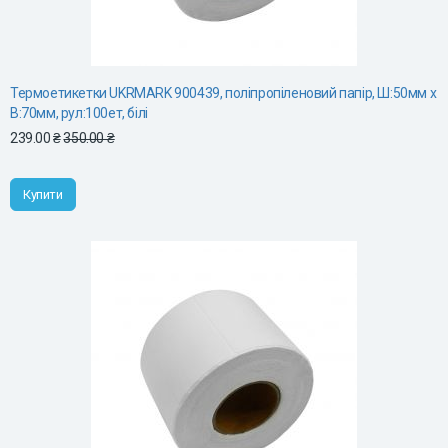
Термоетикетки UKRMARK 900439, поліпропіленовий папір, Ш:50мм х
В:70мм, рул:100ет, білі
239.00 ₴
350.00 ₴
Купити