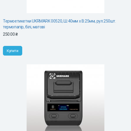
Термоетикетки UKRMARK 00520, Ш:40мм х В:25мм, рул.250шт.
термопапір, білі, матові
250.00 ₴
Купити