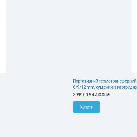
Портативний термотрансферний п
6/9/12 mm, сумісний із картридж
3999.00 ₴
4700.00 ₴
Купити