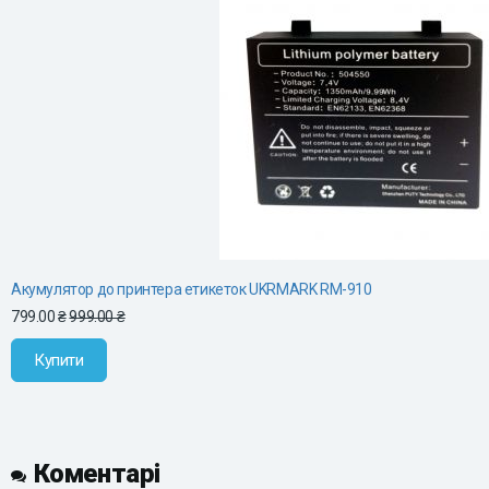
Акумулятор до принтера етикеток UKRMARK RM-910
799.00 ₴
999.00 ₴
Купити
Коментарі