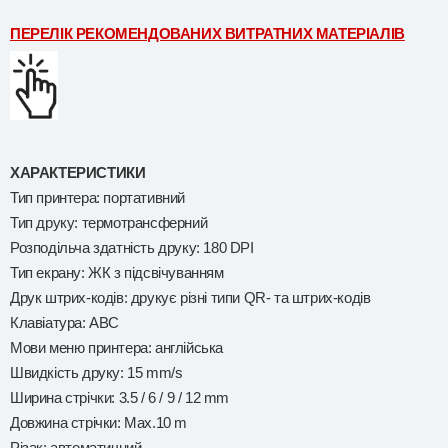
ПЕРЕЛІК РЕКОМЕНДОВАНИХ ВИТРАТНИХ МАТЕРІАЛІВ
ХАРАКТЕРИСТИКИ
Тип принтера: портативний
Тип друку: термотрансферний
Розподільча здатність друку: 180 DPI
Тип екрану: ЖК з підсвічуванням
Друк штрих-кодів: друкує різні типи QR- та штрих-кодів
Клавіатура: ABC
Мови меню принтера: англійська
Швидкість друку: 15 mm/s
Ширина стрічки: 3.5 / 6 / 9 / 12 mm
Довжина стрічки: Max.10 m
Різак: автоматичний