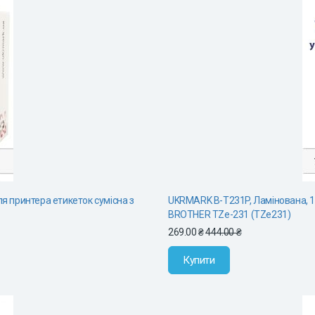
ля принтера етикеток сумісна з
UKRMARK B-T231P, Ламінована, 12м
BROTHER TZe-231 (TZe231)
269.00 ₴
444.00 ₴
Купити