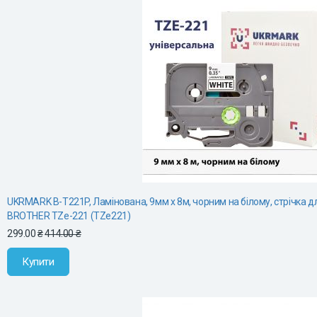
UKRMARK B-T221P, Ламінована, 9мм х 8м, чорним на білому, стрічка д
BROTHER TZe-221 (TZe221)
299.00 ₴
414.00 ₴
Купити