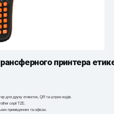
рансферного принтера етике
 для друку етикеток, QR та штрих-кодів.
ther серії TZE.
ських приміщеннях та офісах.