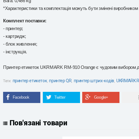
Вага: 0,486 kg
*Характеристики та комплектація можуть бути змінені виробником
Комплект поставки:
- принтер;
- картридж;
- блок живлення;
- інструкція.
Принтер етикеток UKRMARK RM-910 Orange є чудовим вибором для 
принтер етикеток
принтер QR
принтер штрих-кодів
UKRMARK R
Теги:
,
,
,
Пов'язані товари