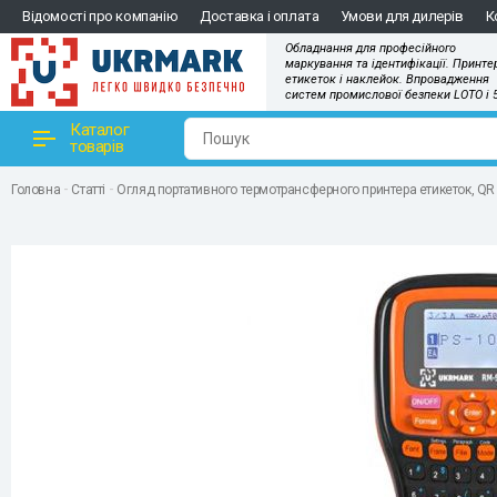
Відомості про компанію
Доставка і оплата
Умови для дилерів
К
Обладнання для професійного
маркування та ідентифікації. Принте
етикеток і наклейок. Впровадження
систем промислової безпеки LOTO і 
Каталог
товарів
Головна
Статті
Огляд портативного термотрансферного принтера етикеток, QR