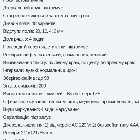
Дзеркальний друк: підтримує
Створення етикетки: клавіатура пристрою
Дизайн полів: 48 варіантів
Відступи полів: 20, 10, 4, 2 мм
Друк рядків: 4 рядки
Попередній перегляд етикетки: підтримує
Розміри шрифту: маленький, нормальний, великий
Вирівнювання тексту: по лівому краю, по центу, по правому краю
Інтервали: вузькі, нормальні, широкі
Зберігає файлів: до 99
Знаків, символів: 200
Витратні матеріали: сумісний з Brother серії TZE
Сфери застосування: телеком, офіс, медицина, промисловість, за
Види маркування: 4 види маркування
Серіалізація: підтримує
Джерела живлення: 1) від мережі AC 220 V; 2) батарейки типу ААА -
Розміри: 211х121х55 mm