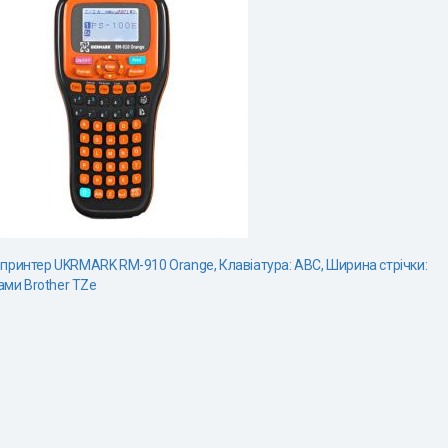
ринтер UKRMARK RM-910 Orange, Клавіатура: ABC, Ширина стрічки:
ами Brother TZe