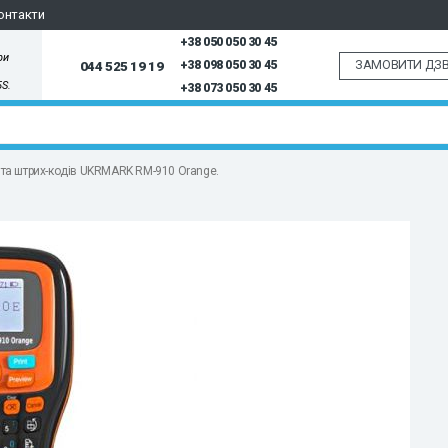
онтакти
+38 050 050 30 45
ри
ЗАМОВИТИ ДЗВ
044 525 19 19
+38 098 050 30 45
5S.
+38 073 050 30 45
 та штрих-кодів UKRMARK RM-910 Orange.