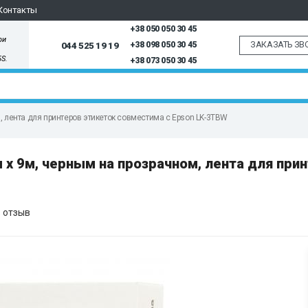
Контакты
+38 050 050 30 45
ри
ЗАКАЗАТЬ ЗВ
044 525 19 19
+38 098 050 30 45
5S.
+38 073 050 30 45
, лента для принтеров этикеток совместима с Epson LK-3TBW
х 9м, черным на прозрачном, лента для при
 отзыв