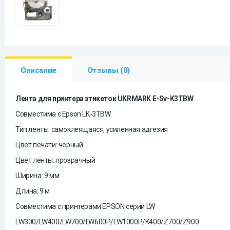
Описание
Отзывы (0)
Лента для принтера этикеток UKRMARK E-Sv-
K3TBW
Совместима с Epson LK-3TBW
Тип ленты: самоклеящаяся, усиленная адгезия
Цвет печати: черный
Цвет ленты: прозрачный
Ширина: 9 мм
Длина: 9 м
Совместима с принтерами EPSON серии LW
LW300/LW400/LW700/LW600P/LW1000P/K400/Z700/Z900