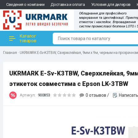
Сведения о компании
Доставка и оплата
Условия для дилеров
Обладнання для професійного
маркування та ідентифікації. Принте
етикеток і наклейок. Впровадження
систем промислової безпеки LOTO і 
Каталог
товаров
Главная
UKRMARK E-Sv-K3TBW, Сверхклейкая, 9мм х 9м, черным на прозрачном
UKRMARK E-Sv-K3TBW, Сверхклейкая, 9мм 
этикеток совместима с Epson LK-3TBW
Артикул:
900853
0 отзывов
/
Написать