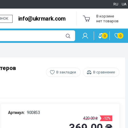
RU
UA
В корзине
info@ukrmark.com
ОНОК
нет товаров
0
0
нтеров
В закладки
В сравнение
Артикул:
900853
420.00 ₴
-12%