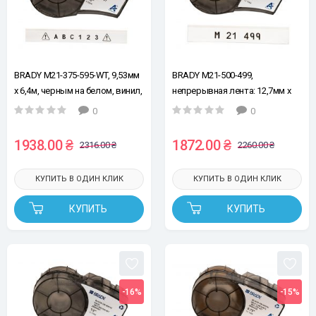
BRADY M21-375-595-WT, 9,53мм
BRADY M21-500-499,
х 6,4м, черным на белом, винил,
непрерывная лента: 12,7мм х
лента для принтеров этикеток
4,87м, черным на белом,
0
0
нейлон, лента для принтеров
этикеток
1938.00 ₴
1872.00 ₴
2316.00 ₴
2260.00 ₴
КУПИТЬ В ОДИН КЛИК
КУПИТЬ В ОДИН КЛИК
КУПИТЬ
КУПИТЬ
-16%
-15%