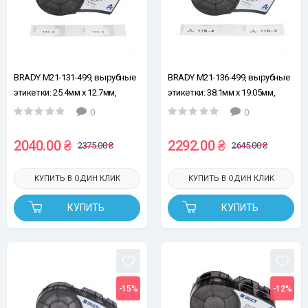
BRADY M21-131-499, вырубные
BRADY M21-136-499, вырубные
этикетки: 25.4мм х 12.7мм,
этикетки: 38.1мм х 19.05мм,
121шт, черным на белом,
91шт, черным на белом,
0
0
нейлон, лента для принтеров
нейлон, лента для принтеров
этикеток
этикеток
2040.00 ₴
2292.00 ₴
2375.00 ₴
2645.00 ₴
КУПИТЬ В ОДИН КЛИК
КУПИТЬ В ОДИН КЛИК
КУПИТЬ
КУПИТЬ
-15%
-12%