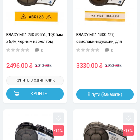
BRADY M21-750-595-YL, 19,05мм
BRADY M21-1500-427,
х 6,4м, черным на желтом,
самоламинирующий, для
винил, лента для принтеров
провода Ø4,0 - 8,1мм, черным
0
0
этикеток
на белом, лента для принтеров
этикеток
2496.00 ₴
3330.00 ₴
3040.00 ₴
3960.00 ₴
КУПИТЬ В ОДИН КЛИК
КУПИТЬ
В пути (Заказать)
-14%
-18%