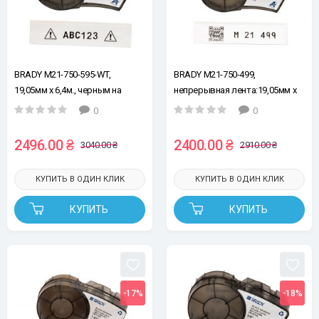
BRADY M21-750-595-WT,
BRADY M21-750-499,
19,05мм х 6,4м., черным на
непрерывная лента:19,05мм х
белом, винил, лента для
4,87м, черным на белом,
0
0
принтеров этикеток
нейлон, лента для принтеров
этикеток
2496.00 ₴
2400.00 ₴
3040.00 ₴
2910.00 ₴
КУПИТЬ В ОДИН КЛИК
КУПИТЬ В ОДИН КЛИК
КУПИТЬ
КУПИТЬ
-17%
-18%