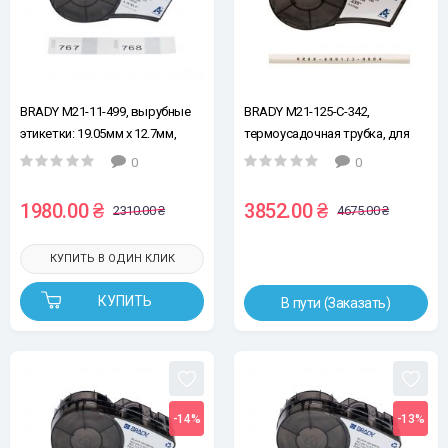
BRADY M21-11-499, вырубные
BRADY M21-125-C-342,
этикетки: 19.05мм х 12.7мм,
термоусадочная трубка, для
140шт, черный на белом,
провода Ø1.2 - 2.8мм, черный
0
0
нейлон, лента для принтеров
на белом
этикеток
1980.00 ₴
3852.00 ₴
2310.00 ₴
4675.00 ₴
КУПИТЬ В ОДИН КЛИК
КУПИТЬ
В пути (Заказать)
-14%
-13%