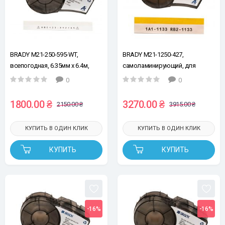
BRADY M21-250-595-WT,
BRADY M21-1250-427,
всепогодная, 6.35мм х 6.4м,
самоламинирующий, для
черным на белом, винил, лента
провода Ø3,2 - 5,7мм, черным
0
0
для принтеров этикеток
на белом, лента для принтеров
этикеток
1800.00 ₴
3270.00 ₴
2150.00 ₴
3915.00 ₴
КУПИТЬ В ОДИН КЛИК
КУПИТЬ В ОДИН КЛИК
КУПИТЬ
КУПИТЬ
-16%
-16%