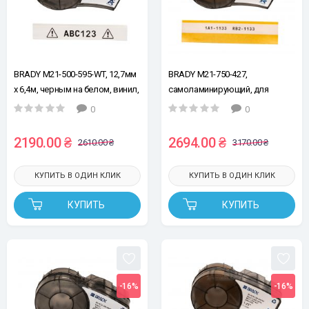
BRADY M21-500-595-WT, 12,7мм
BRADY M21-750-427,
х 6,4м, черным на белом, винил,
самоламинирующий, для
лента для принтеров этикеток
провода Ø2-3мм, черный на
0
0
белом, лента для принтеров
этикеток
2190.00 ₴
2694.00 ₴
2610.00 ₴
3170.00 ₴
КУПИТЬ В ОДИН КЛИК
КУПИТЬ В ОДИН КЛИК
КУПИТЬ
КУПИТЬ
-16%
-16%