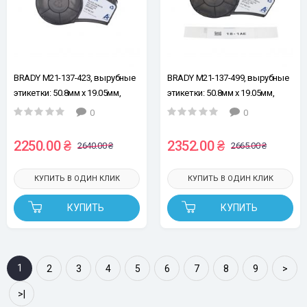
BRADY M21-137-423, вырубные
BRADY M21-137-499, вырубные
этикетки: 50.8мм х 19.05мм,
этикетки: 50.8мм х 19.05мм,
73эт, черным на белом,
73шт, черным на белом,
0
0
глянцевый полиэстер, лента
нейлон, лента для принтеров
для принтеров этикеток
этикеток
2250.00 ₴
2352.00 ₴
2640.00 ₴
2665.00 ₴
КУПИТЬ В ОДИН КЛИК
КУПИТЬ В ОДИН КЛИК
КУПИТЬ
КУПИТЬ
1
2
3
4
5
6
7
8
9
>
>|