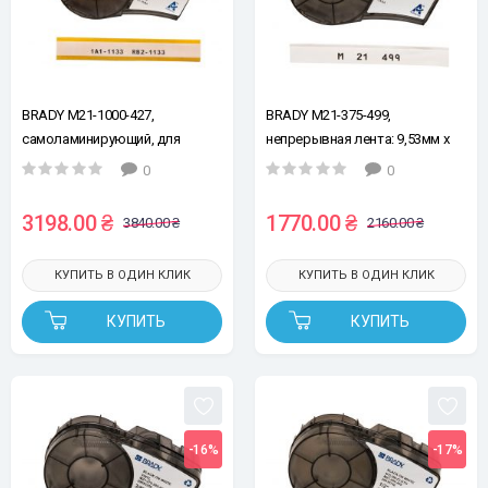
BRADY M21-1000-427,
BRADY M21-375-499,
самоламинирующий, для
непрерывная лента: 9,53мм х
провода Ø2,7 - 5,1мм, черный
4,87м, черным на белом,
0
0
на белом, лента для принтеров
нейлон, лента для принтеров
этикеток
этикеток
3198.00 ₴
1770.00 ₴
3840.00 ₴
2160.00 ₴
КУПИТЬ В ОДИН КЛИК
КУПИТЬ В ОДИН КЛИК
КУПИТЬ
КУПИТЬ
-16%
-17%