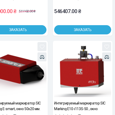
00.00 ₴
546407.00 ₴
511102.00 ₴
ЗАКАЗАТЬ
ЗАКАЗАТЬ
рируемый маркиратор SIC
Интегрируемый маркиратор SIC
g E-smart, окно 50х20 мм.
Marking E10-i113S-50 , окно
110х60мм, прочерчивание,