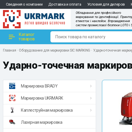
Сведения о компании
Доставка и оплата
Условия для дилеров
Обладнання для професійного
маркування та ідентифікації. Принте
етикеток і наклейок. Впровадження
систем промислової безпеки LOTO і 
Каталог
товаров
Главная
Оборудование для маркировки SIC MARKING
Ударно-точечная марки
Ударно-точечная маркиро
Маркировка BRADY
Маркировка UKRMARK
Каплеструйная маркировка
Лазерная маркировка