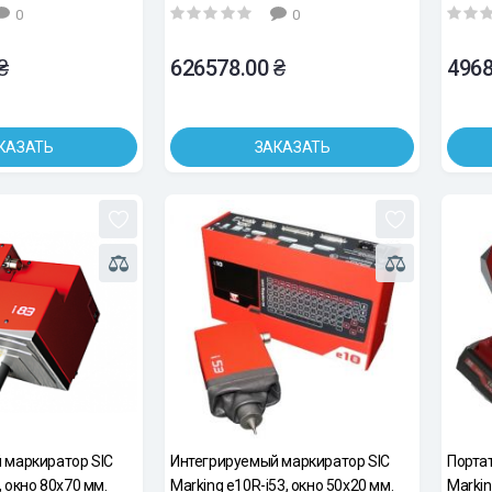
0
0
₴
626578.00 ₴
4968
КАЗАТЬ
ЗАКАЗАТЬ
 маркиратор SIC
Интегрируемый маркиратор SIC
Порта
, окно 80х70 мм.
Marking e10R-i53, окно 50х20 мм.
Markin