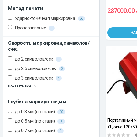
панели.
Метод печати
287000.00 
Ударно-точечная маркировка
26
Прочерчивание
3
ЗА
Скорость маркировки,символов/
сек.
до 2 символов/сек
1
до 2,5 символов/сек
3
до 3 символов/сек
6
Показать все
Глубина маркировки,мм
до 0,3 мм (по стали)
10
Портативный м
до 0,5 мм (по стали)
10
XL, окно 120х50
до 0,7 мм (по стали)
1