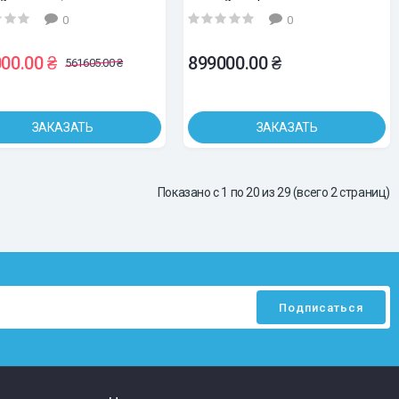
(электромагнитный прижим)
0
0
00.00 ₴
899000.00 ₴
561605.00 ₴
ЗАКАЗАТЬ
ЗАКАЗАТЬ
Показано с 1 по 20 из 29 (всего 2 страниц)