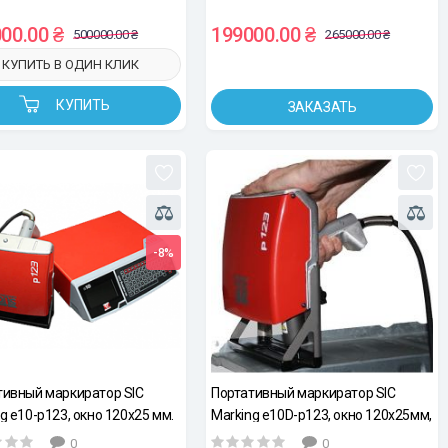
00.00 ₴
199000.00 ₴
500000.00 ₴
265000.00 ₴
КУПИТЬ В ОДИН КЛИК
КУПИТЬ
ЗАКАЗАТЬ
-8%
тивный маркиратор SIC
Портативный маркиратор SIC
g e10-p123, окно 120х25 мм.
Marking e10D-p123, окно 120х25мм,
кабель 7.5м
0
0