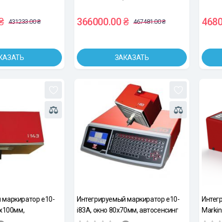
₴
366000.00 ₴
4680
431233.00 ₴
467481.00 ₴
КАЗАТЬ
ЗАКАЗАТЬ
 маркиратор e10-
Интегрируемый маркиратор e10-
Интег
0х100мм,
i83A, окно 80х70мм, автосенсинг
Markin