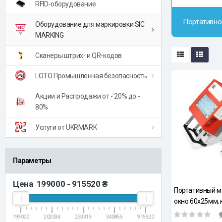
RFID-оборудование
Портативно
Оборудование для маркировки SIC
MARKING
Сканеры штрих- и QR-кодов
LOTO Промышленная безопасность
Акции и Распродажи от - 20% до -
80%
Услуги от UKRMARK
Параметры
Цена
199000
-
915520
₴
Портативный ма
окно 60х25мм, к
дополнительн
199000
202034
233319
340855
915520