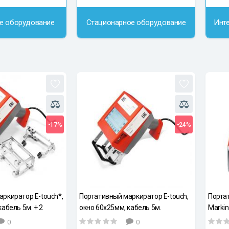
е оборудование
Стационарное оборудование
Инт
-17%
-24%
ркиратор E-touch*,
Портативный маркиратор E-touch,
Порта
абель 5м. + 2
окно 60х25мм, кабель 5м.
Markin
ые передние
кабель
0
0