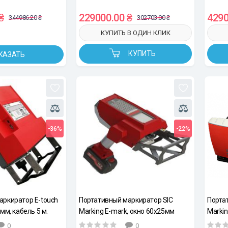
₴
229000.00 ₴
4290
344986.20 ₴
302703.00 ₴
КУПИТЬ В ОДИН КЛИК
КУПИТЬ
КАЗАТЬ
-36%
-22%
аркиратор E-touch
Портативный маркиратор SIC
Порта
мм, кабель 5 м.
Marking E-mark, окно 60x25мм
Markin
0
0