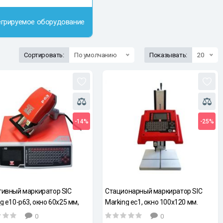
егрируемое оборудование
Сортировать:
По умолчанию
Показывать:
20
-14%
-25%
тивный маркиратор SIC
Стационарный маркиратор SIC
g e10-p63, окно 60x25 мм,
Marking ec1, окно 100x120 мм.
 7.5 м
0
0