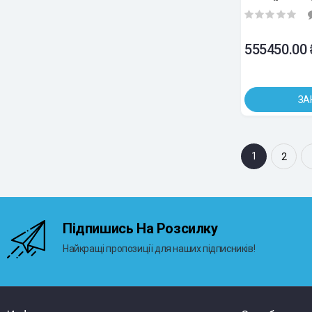
555450.00 
ЗА
1
2
Підпишись На Розсилку
Найкращі пропозиції для наших підписників!