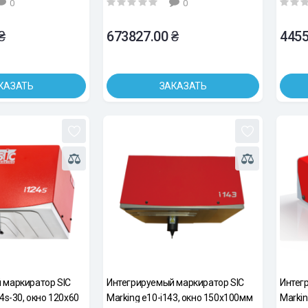
0
0
₴
673827.00 ₴
4455
КАЗАТЬ
ЗАКАЗАТЬ
 маркиратор SIC
Интегрируемый маркиратор SIC
Интег
4s-30, окно 120х60
Marking e10-i143, окно 150х100мм
Markin