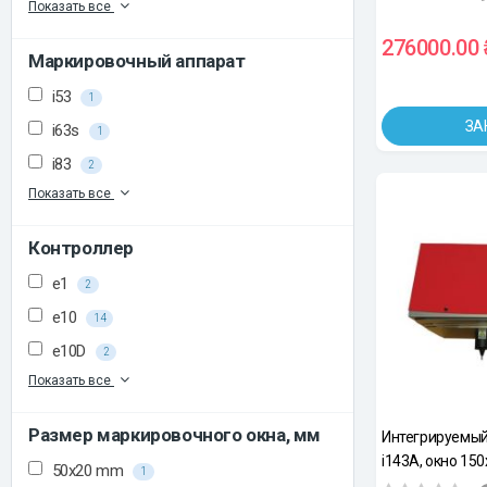
Показать все
276000.00 
Маркировочный аппарат
i53
1
ЗА
i63s
1
i83
2
Показать все
Контроллер
e1
2
e10
14
e10D
2
Показать все
Размер маркировочного окна, мм
Интегрируемый
i143A, окно 15
50x20 mm
1
автосенсинг