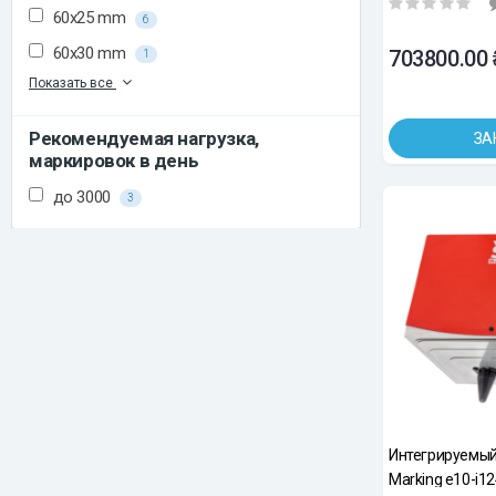
60x25 mm
6
60x30 mm
703800.00 
1
Показать все
Рекомендуемая нагрузка,
ЗА
маркировок в день
до 3000
3
Интегрируемый
Marking e10-i12