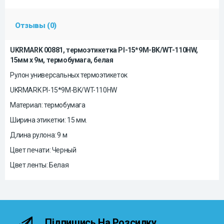
Отзывы (0)
UKRMARK 00881, термоэтикетка Pl-15*9M-BK/WT-110HW,
15мм х 9м, термобумага, белая
Рулон универсальных термоэтикеток
UKRMARK Pl-15*9M-BK/WT-110HW
Материал: термобумага
Ширина этикетки: 15 мм.
Длина рулона: 9 м
Цвет печати: Черный
Цвет ленты: Белая
Підпишись На Розсилку