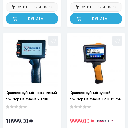
КУПИТЬ В ОДИН КЛИК
КУПИТЬ В ОДИН КЛИК
КУПИТЬ
КУПИТЬ
Краплеструйный портативный
Краплеструйный ручной
принтер UKRMARK Y-1730
принтер UKRMARK 1790, 12.7мм
12.7мм (без картриджа, без
(без картриджа), для
кейса, без сенсора для
маленьких, больших и круглых
автоматической печати на
поверхностей
10999.00 ₴
9999.00 ₴
12999.00 ₴
конвейере)