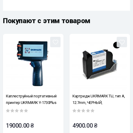
Покупают с этим товаром
Каплеструйный портативный
Картридж UKRMARK TIJ, тип A,
принтер UKRMARK Y-1730Plus
12.7mm, ЧЕРНЫЙ,
12.7мм, в комплекте картридж
сольвентный, повышенная
типа А, кейс, сенсор для
адгезия, быстросохнущий
автоматической печати на
19000.00 ₴
4900.00 ₴
конвейере