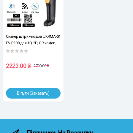
Сканер штрих-кодов UKRMARK
EV-B208 для 1D, 2D, QR кодов,
CMOS, 3-в-1: Проводной (USB) /
Беспроводной (Bluetooth и
2.4GHz), отвечает
2223.00 ₴
2700.00 ₴
требованиям супермаркетов
В пути (Заказать)
Підпишись На Розсилку