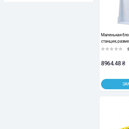
Маленькая бл
станция, разме
10см.
8964.48 ₴
ЗА