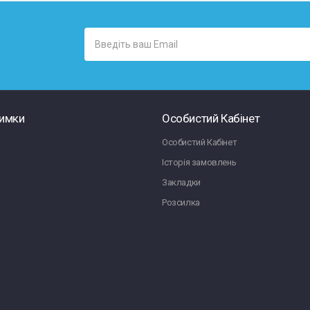
римки
Особистий Кабінет
Особистий Кабінет
Історія замовлень
Закладки
Розсилка