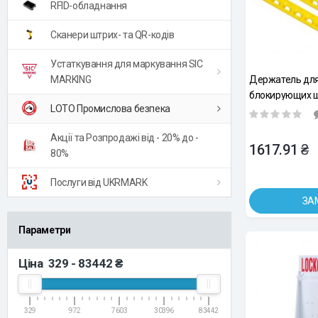
RFID-обладнання
Сканери штрих- та QR-кодів
Устаткування для маркування SIC
MARKING
Держатель для
блокирующих шт
LOTO Промислова безпека
Акції та Розпродажі від - 20% до -
1617.91 ₴
80%
Послуги від UKRMARK
ЗА
Параметри
Ціна
329
-
83442
₴
329
972
7603
30396
83442