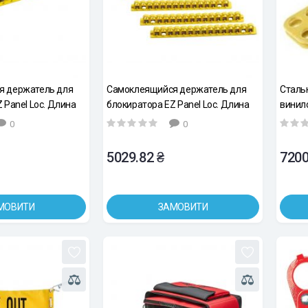
я держатель для
Самоклеящийся держатель для
Сталь
 Panel Loc. Длина
блокиратора EZ Panel Loc. Длина
винил
на 20.36мм.
203.20мм. Ширина 20.36мм.
желтый
0
0
15 замков
Максимум для 15 замков. 6 шт. в
шт/уп
упаковке
5029.82 ₴
7200
МОВИТИ
ЗАМОВИТИ