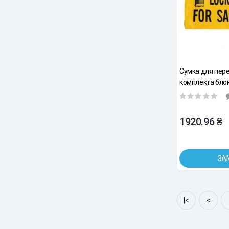
Сумка для пере
комплекта блок
1 шт
1920.96 ₴
ЗА
|<
<