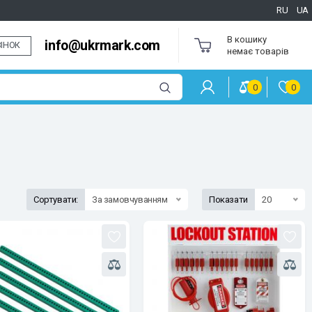
RU
UA
В кошику
info@ukrmark.com
ІНОК
немає товарів
0
0
Сортувати:
За замовчуванням
Показати
20