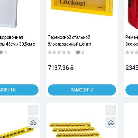
окировочная
Переносной стальной
Ремен
ры 46см х 30,5см х
блокировочный центр
блокир
1 шт
0
0
7137.36 ₴
2345
МОВИТИ
ЗАМОВИТИ