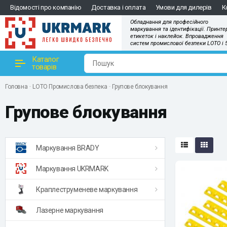
Відомості про компанію
Доставка і оплата
Умови для дилерів
К
Обладнання для професійного
маркування та ідентифікації. Принте
етикеток і наклейок. Впровадження
систем промислової безпеки LOTO і 
Каталог
товарів
Головна
LOTO Промислова безпека
Групове блокування
Групове блокування
Маркування BRADY
Маркування UKRMARK
Краплеструменеве маркування
Лазерне маркування