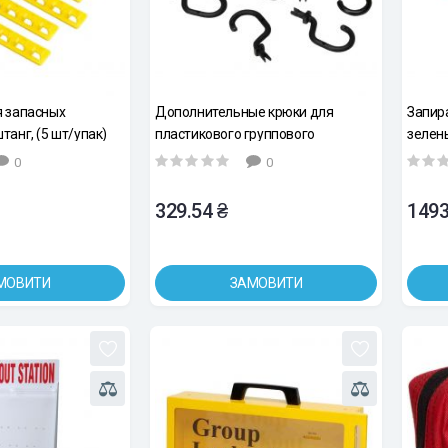
 запасных
Дополнительные крюки для
Запир
анг, (5 шт/упак)
пластикового группового
зелены
блокировочного бокса, 12 шт
0
0
329.54 ₴
1493
МОВИТИ
ЗАМОВИТИ