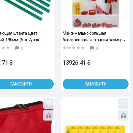
ающая штанга, цвет
Максимально большая
й, 190мм, (5 шт/упак).
блокировочная станция размеры
76,2см х 63,5см х 13,3см
0
0
.71 ₴
13926.41 ₴
ЗАМОВИТИ
ЗАМОВИТИ