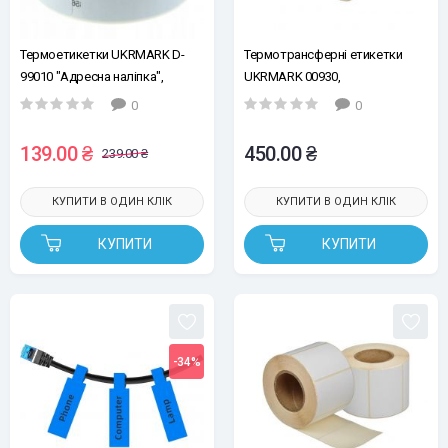
Термоетикетки UKRMARK D-
Термотрансферні етикетки
99010 "Адресна наліпка",
UKRMARK 00930,
термопапір, Ш:28мм х В:89мм,
Ш:75мм*Д:50мм, рул.1000шт,
0
0
рул.130ет., білі, сумісні з DYMO
білі, напівглянсові, втулка 41мм
99010 LW S0722370
139.00 ₴
450.00 ₴
239.00 ₴
КУПИТИ В ОДИН КЛІК
КУПИТИ В ОДИН КЛІК
КУПИТИ
КУПИТИ
-34%