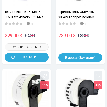
Термоетикетки UKRMARK
Термоетикетки UKRMARK
00638, термопапір, Ш:15мм х
900439, поліпропіленовий
В:50мм, рул.150ет, білі
папір, Ш:50мм х В:70мм,
0
0
рул:100ет, білі
229.00 ₴
239.00 ₴
349.00 ₴
350.00 ₴
КУПИТИ В ОДИН КЛІК
КУПИТИ
В дорозі (Замовити)
-15%
-15%