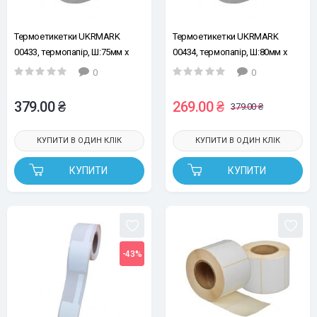
Термоетикетки UKRMARK
Термоетикетки UKRMARK
00433, термопапір, Ш:75мм х
00434, термопапір, Ш:80мм х
В:50мм, рул:500ет, білі
В:60мм, рул:500ет, білі
0
0
379.00 ₴
269.00 ₴
379.00 ₴
КУПИТИ В ОДИН КЛІК
КУПИТИ В ОДИН КЛІК
КУПИТИ
КУПИТИ
-43%