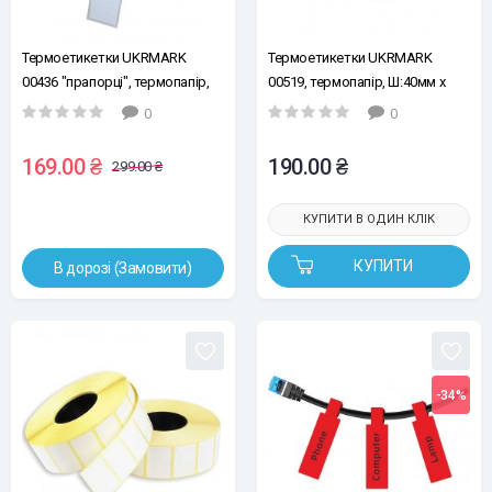
Термоетикетки UKRMARK
Термоетикетки UKRMARK
00436 "прапорці", термопапір,
00519, термопапір, Ш:40мм х
Ш:25 х В:38мм, рул:100ет, білі
В:25мм, рул:200ет, білі, матові
0
0
169.00 ₴
190.00 ₴
299.00 ₴
КУПИТИ В ОДИН КЛІК
КУПИТИ
В дорозі (Замовити)
-34%