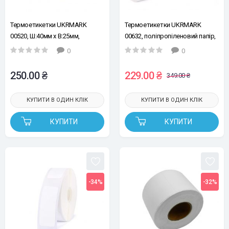
Термоетикетки UKRMARK
Термоетикетки UKRMARK
00520, Ш:40мм х В:25мм,
00632, поліпропіленовий папір,
рул.250шт. термопапір, білі,
етикетка:15мм х 30мм,
0
0
матові
рул.230ет, прозорі
250.00 ₴
229.00 ₴
349.00 ₴
КУПИТИ В ОДИН КЛІК
КУПИТИ В ОДИН КЛІК
КУПИТИ
КУПИТИ
-34%
-32%