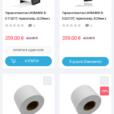
Термоетикетки UKRMARK B-
Термоетикетки UKRMARK B-
D11201T, термопапір, Ш:29мм х
D22210T, термопапір, В:29мм х
В:90мм., рул.400шт, білі, сумісні
Д:30,48м, біла безперевна
0
0
з Brother DK-11201
стрічка, сумісна з Brother DK-
22210
359.00 ₴
359.00 ₴
420.00 ₴
420.00 ₴
КУПИТИ В ОДИН КЛІК
КУПИТИ
В дорозі (Замовити)
-29%