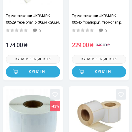
Термоетикетки UKRMARK
Термоетикетки UKRMARK
00529, термопапір, 30мм х 20мм,
00646 "прапорці", термопапір,
рул.300шт, білі
Ш:14мм х В:74мм, рул.60ет,
0
0
червоні
174.00 ₴
229.00 ₴
349.00 ₴
КУПИТИ В ОДИН КЛІК
КУПИТИ В ОДИН КЛІК
КУПИТИ
КУПИТИ
-42%