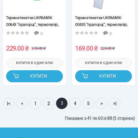
Термоетикетки UKRMARK
Термоетикетки UKRMARK
00643 "прапорці", термопапір,
00435 "прапорці", термопапір,
Ш:14мм х В:74мм, рул.60ет,
Ш:30 х Д:45, рул:100ет, білі
0
0
зелені
229.00 ₴
169.00 ₴
349.00 ₴
329.00 ₴
КУПИТИ В ОДИН КЛІК
КУПИТИ В ОДИН КЛІК
КУПИТИ
КУПИТИ
3
|<
<
1
2
4
5
>
>|
Показано з 41 по 60 із 88 (5 сторінок)