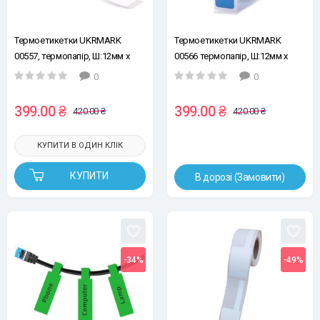
Термоетикетки UKRMARK
Термоетикетки UKRMARK
00557, термопапір, Ш:12мм х
00566 термопапір, Ш:12мм х
Д:40мм, рул:160ет, білі
В:40мм, рул:160ет, сині
0
0
399.00 ₴
399.00 ₴
420.00 ₴
420.00 ₴
КУПИТИ В ОДИН КЛІК
КУПИТИ
В дорозі (Замовити)
-34%
-49%