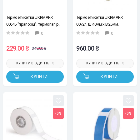
Термоетикетки UKRMARK
Термоетикетки UKRMARK
00645 "прапорці", термопапір,
00724, Ш:40мм х В:25мм,
Ш:14мм х В:74мм, рул.60ет, сині
рул.1000шт. термопапір, білі,
0
0
матові
229.00 ₴
960.00 ₴
349.00 ₴
КУПИТИ В ОДИН КЛІК
КУПИТИ В ОДИН КЛІК
КУПИТИ
КУПИТИ
-5%
-5%