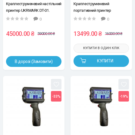
Краплеструменевий настільний
Краплеструменевий
принтер UKRMARK DT-01.
портативний принтер
12.7мм, екран 5" (без
UKRMARK H-254. 25.4 мм (без
0
0
картриджу)
картриджу, без кейса, без
сенсору для автоматичного
45000.00 ₴
13499.00 ₴
59000.00 ₴
16000.00 ₴
друку на конвеєрі)
КУПИТИ В ОДИН КЛІК
КУПИТИ
В дорозі (Замовити)
-33%
-19%