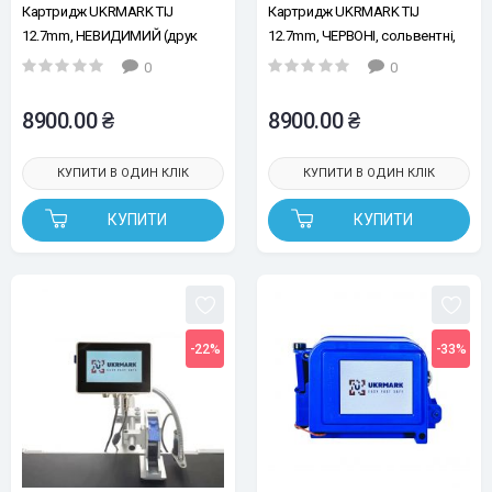
Картридж UKRMARK TIJ
Картридж UKRMARK TIJ
12.7mm, НЕВИДИМИЙ (друк
12.7mm, ЧЕРВОНІ, сольвентні,
проявляється під УФ
підвищена адгезія,
0
0
променями), сольвентні,
швидкосохнучі сольвентні
підвищена адгезія,
8900.00 ₴
8900.00 ₴
швидкосохнучий
КУПИТИ В ОДИН КЛІК
КУПИТИ В ОДИН КЛІК
КУПИТИ
КУПИТИ
-22%
-33%