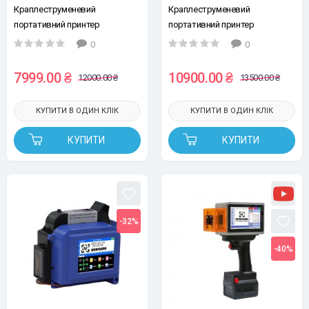
Краплеструменевий
Краплеструменевий
портативний принтер
портативний принтер
UKRMARK Y-01, 12,7мм,
UKRMARK Y-25, 25.4мм (без
0
0
мультимовний (без картриджа,
картриджа, без кейсу, без
без кейсу, без сенсора для
сенсора для автоматичного
7999.00 ₴
10900.00 ₴
12000.00 ₴
13500.00 ₴
автоматичного друку на
друку на конвеєрі)
конвеєрі)
КУПИТИ В ОДИН КЛІК
КУПИТИ В ОДИН КЛІК
КУПИТИ
КУПИТИ
-32%
-40%