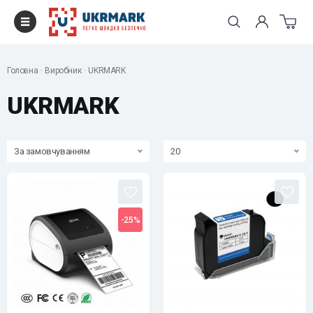
Головна
Виробник
UKRMARK
UKRMARK
За замовчуванням
20
-25%