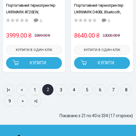
Портативний термопринтер
Портативний термопринтер
UKRMARK AT20EW,
UKRMARK D40BL Bluetooth,
USB/Bluetooth, рулони 20-80мм,
синій, для друку етикеток і
0
0
для етикеток/чеків. Друкує на
чеків, рулони 28-122 мм
термопапері та полімерних
3999.00 ₴
8640.00 ₴
5999.00 ₴
10000.00 ₴
етикетках.
КУПИТИ В ОДИН КЛІК
КУПИТИ В ОДИН КЛІК
КУПИТИ
КУПИТИ
2
|<
<
1
3
4
5
6
7
8
9
>
>|
Показано з 21 по 40 із 334 (17 сторінок)