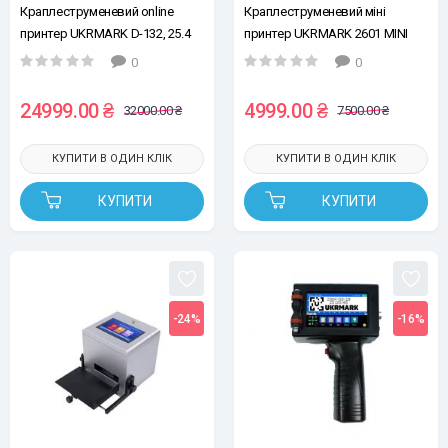
Краплеструменевий online
Краплеструменевий міні
принтер UKRMARK D-132, 25.4
принтер UKRMARK 2601 MINI
мм (з сенсором, без
12,7мм, синій
0
0
картриджу)
24999.00 ₴
4999.00 ₴
32000.00 ₴
7500.00 ₴
КУПИТИ В ОДИН КЛІК
КУПИТИ В ОДИН КЛІК
КУПИТИ
КУПИТИ
-24%
-16%