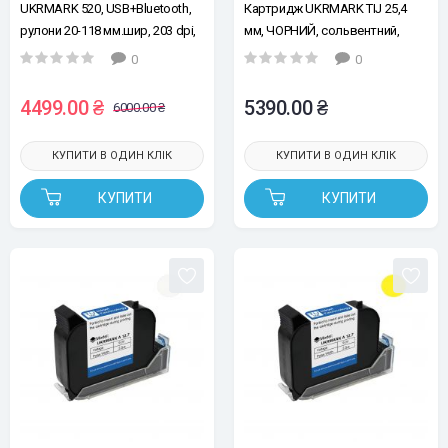
UKRMARK 520, USB+Bluetooth,
Картридж UKRMARK TIJ 25,4
рулони 20-118 мм.шир, 203 dpi,
мм, ЧОРНИЙ, сольвентний,
127 мм/с, настільний
підвищена адгезія,
0
0
термопринтер етикеток, QR та
швидкосохнучий
штрих-кодів
4499.00 ₴
5390.00 ₴
6000.00 ₴
КУПИТИ В ОДИН КЛІК
КУПИТИ В ОДИН КЛІК
КУПИТИ
КУПИТИ