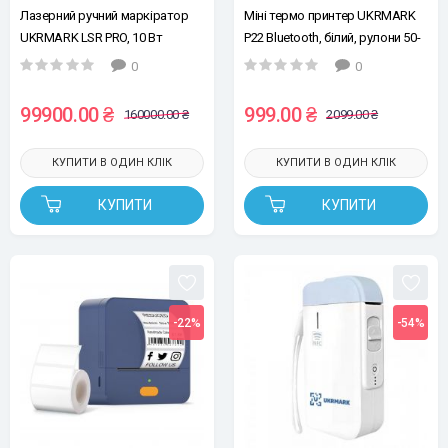
Лазерний ручний маркіратор
Міні термо принтер UKRMARK
UKRMARK LSR PRO, 10 Вт
P22 Bluetooth, білий, рулони 50-
57 мм, друк на термопапері та
0
0
полімерних етикетках
99900.00 ₴
999.00 ₴
160000.00 ₴
2099.00 ₴
КУПИТИ В ОДИН КЛІК
КУПИТИ В ОДИН КЛІК
КУПИТИ
КУПИТИ
-22%
-54%