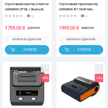
Портативний принтер етикеток
Портативний термопринтер
UKRMARK UP1BL + Bluetooth,
UKRMARK AT110HW Mini,
синій, рулони 20 - 58 мм, друкує
USB/Bluetooth, для рулонів 12-
0
0
на термопапері та полімерних
15мм. Друкує на термопапері,
етикетках.
полімерних етикетках,
1799.00 ₴
1999.00 ₴
2299.00 ₴
4380.00 ₴
браслетах
КУПИТИ В ОДИН КЛІК
КУПИТИ В ОДИН КЛІК
КУПИТИ
КУПИТИ
-33%
-14%