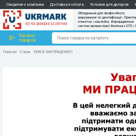
Сведения о компании
Доставка и оплата
Условия для дилеров
Обладнання для професійного
маркування та ідентифікації. Принте
етикеток і наклейок. Впровадження
систем промислової безпеки LOTO і 
Каталог
товаров
Главная
Статьи
УВАГА ! МИ ПРАЦЮЄМО!