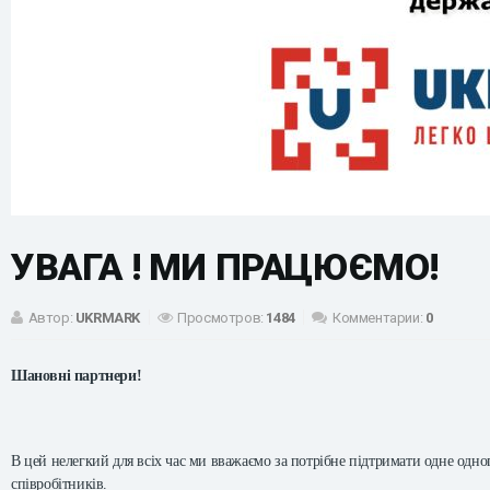
УВАГА ! МИ ПРАЦЮЄМО!
Автор:
UKRMARK
Просмотров:
1484
Комментарии:
0
Шановні партнери!
В цей нелегкий для всіх час ми вважаємо за потрібне підтримати одне одн
співробітників.