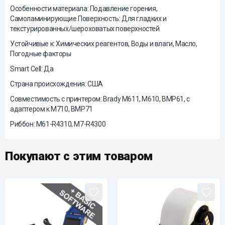
Особенности материала: Подавление горения,
Самоламинирующие Поверхность: Для гладких и
текстурированных/шероховатых поверхностей
Устойчивые к: Химических реагентов, Воды и влаги, Масло,
Погодные факторы
Smart Cell: Да
Страна происхождения: США
Совместимость с принтером: Brady М611, М610, ВМР61, c
адаптером к М710, ВМР71
Риббон: M61-R4310, M7-R4300
Покупают с этим товаром