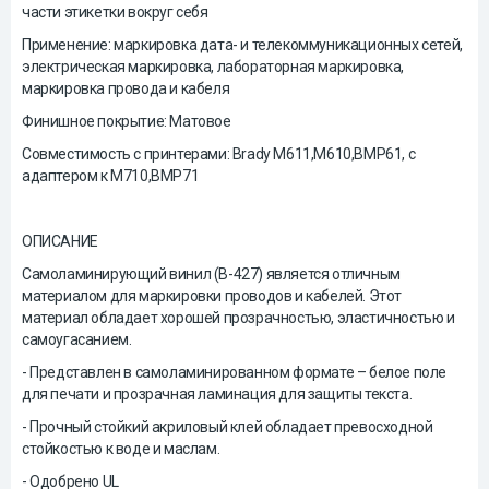
части этикетки вокруг себя
Применение: маркировка дата- и телекоммуникационных сетей,
электрическая маркировка, лабораторная маркировка,
маркировка провода и кабеля
Финишное покрытие: Матовое
Совместимость с принтерами: Brady М611,М610,ВМР61, c
адаптером к М710,ВМР71
ОПИСАНИЕ
Самоламинирующий винил (B-427) является отличным
материалом для маркировки проводов и кабелей. Этот
материал обладает хорошей прозрачностью, эластичностью и
самоугасанием.
- Представлен в самоламинированном формате – белое поле
для печати и прозрачная ламинация для защиты текста.
- Прочный стойкий акриловый клей обладает превосходной
стойкостью к воде и маслам.
- Одобрено UL