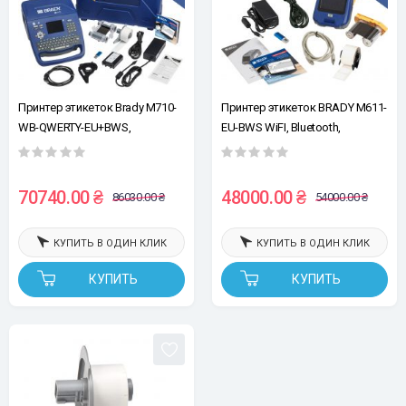
Принтер этикеток Brady M710-
Принтер этикеток BRADY M611-
WB-QWERTY-EU+BWS,
EU-BWS WiFI, Bluetooth,
Wifi/Bluetooth , росширенное
Базовый комплект +
ПО
Расширенное ПО
70740.00 ₴
48000.00 ₴
86030.00 ₴
54000.00 ₴
КУПИТЬ В ОДИН КЛИК
КУПИТЬ В ОДИН КЛИК
КУПИТЬ
КУПИТЬ