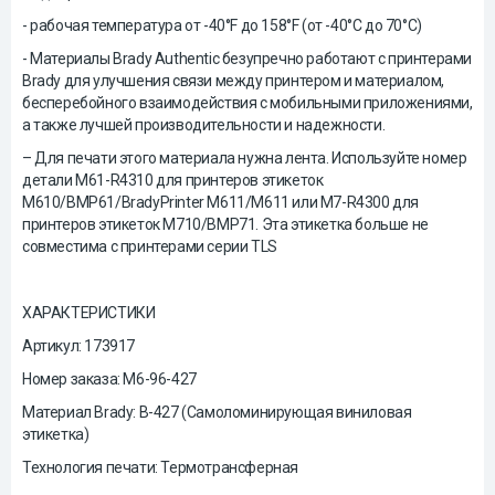
- рабочая температура от -40°F до 158°F (от -40°C до 70°C)
- Материалы Brady Authentic безупречно работают с принтерами
Brady для улучшения связи между принтером и материалом,
бесперебойного взаимодействия с мобильными приложениями,
а также лучшей производительности и надежности.
– Для печати этого материала нужна лента. Используйте номер
детали M61-R4310 для принтеров этикеток
M610/BMP61/BradyPrinter M611/M611 или M7-R4300 для
принтеров этикеток M710/BMP71. Эта этикетка больше не
совместима с принтерами серии TLS
ХАРАКТЕРИСТИКИ
Артикул: 173917
Номер заказа: М6-96-427
Материал Brady: B-427 (Самоломинирующая виниловая
этикетка)
Технология печати: Термотрансферная