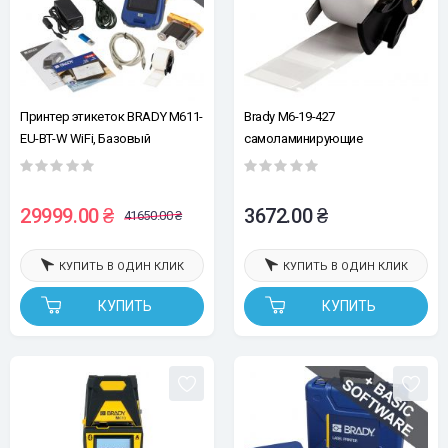
Принтер этикеток BRADY M611-
Brady M6-19-427
EU-BT-W WiFi, Базовый
самоламинирующие
комплект + Базовое ПО
виниловые этикетки, 25,40 мм
(Ш) x 9,53 мм (В), для провода
диаметром 3,00 мм – 5,05 мм,
29999.00 ₴
3672.00 ₴
41650.00 ₴
для принтеров Brady M610,
M611, BMP61, M710, BMP71
КУПИТЬ В ОДИН КЛИК
КУПИТЬ В ОДИН КЛИК
КУПИТЬ
КУПИТЬ