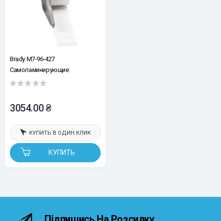
Brady M7-96-427
Самоламинирующие
виниловые этикетки 25,40 мм x
19,05 мм, рул.250 эт., для Ø2,00 -
3.00 мм, совместимы с
3054.00 ₴
принтерами Brady M710,BMP71
КУПИТЬ В ОДИН КЛИК
КУПИТЬ
Підпишись На Розсилку