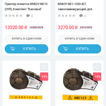
Принтер этикеток BRADY M210
BRADY M21-1250-427,
(CYR), Комплект "Базовый"
самоламинирующий, для
провода Ø3,2 - 5,7мм, черным
0
0
на белом, лента для принтеров
этикеток
13320.00 ₴
3270.00 ₴
14500.00 ₴
3915.00 ₴
КУПИТЬ В ОДИН КЛИК
КУПИТЬ В ОДИН КЛИК
КУПИТЬ
КУПИТЬ
-16%
-16%