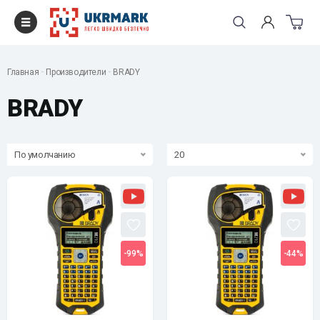
Главная
Производители
BRADY
BRADY
По умолчанию
20
-99%
-44%