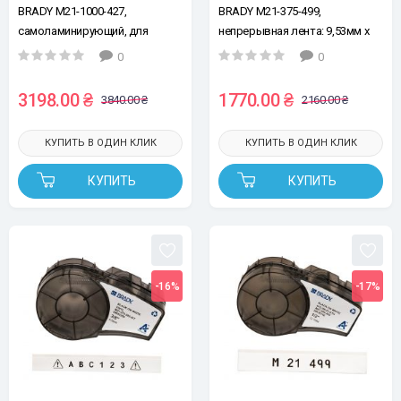
BRADY M21-1000-427,
BRADY M21-375-499,
самоламинирующий, для
непрерывная лента: 9,53мм х
провода Ø2,7 - 5,1мм, черный
4,87м, черным на белом,
0
0
на белом, лента для принтеров
нейлон, лента для принтеров
этикеток
этикеток
3198.00 ₴
1770.00 ₴
3840.00 ₴
2160.00 ₴
КУПИТЬ В ОДИН КЛИК
КУПИТЬ В ОДИН КЛИК
КУПИТЬ
КУПИТЬ
-16%
-17%