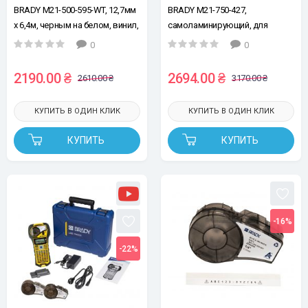
BRADY M21-500-595-WT, 12,7мм
BRADY M21-750-427,
х 6,4м, черным на белом, винил,
самоламинирующий, для
лента для принтеров этикеток
провода Ø2-3мм, черный на
0
0
белом, лента для принтеров
этикеток
2190.00 ₴
2694.00 ₴
2610.00 ₴
3170.00 ₴
КУПИТЬ В ОДИН КЛИК
КУПИТЬ В ОДИН КЛИК
КУПИТЬ
КУПИТЬ
-16%
-22%