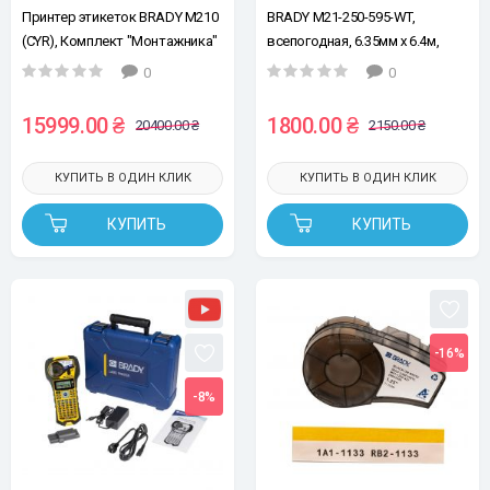
Принтер этикеток BRADY M210
BRADY M21-250-595-WT,
(CYR), Комплект "Монтажника"
всепогодная, 6.35мм х 6.4м,
черным на белом, винил, лента
0
0
для принтеров этикеток
15999.00 ₴
1800.00 ₴
20400.00 ₴
2150.00 ₴
КУПИТЬ В ОДИН КЛИК
КУПИТЬ В ОДИН КЛИК
КУПИТЬ
КУПИТЬ
-16%
-8%