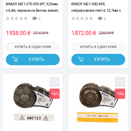
BRADY M21-375-595-WT, 9,53мм
BRADY M21-500-499,
х 6,4м, черным на белом, винил,
непрерывная лента: 12,7мм х
лента для принтеров этикеток
4,87м, черным на белом,
0
0
нейлон, лента для принтеров
этикеток
1938.00 ₴
1872.00 ₴
2316.00 ₴
2260.00 ₴
КУПИТЬ В ОДИН КЛИК
КУПИТЬ В ОДИН КЛИК
КУПИТЬ
КУПИТЬ
-16%
-15%