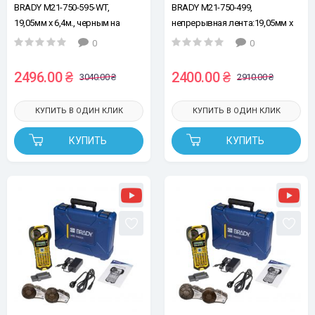
BRADY M21-750-595-WT,
BRADY M21-750-499,
19,05мм х 6,4м., черным на
непрерывная лента:19,05мм х
белом, винил, лента для
4,87м, черным на белом,
0
0
принтеров этикеток
нейлон, лента для принтеров
этикеток
2496.00 ₴
2400.00 ₴
3040.00 ₴
2910.00 ₴
КУПИТЬ В ОДИН КЛИК
КУПИТЬ В ОДИН КЛИК
КУПИТЬ
КУПИТЬ