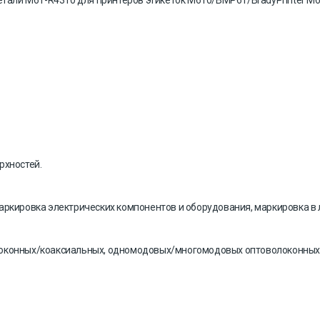
детали M61-R4310 для принтеров этикеток M610/BMP61/BradyPrinter 
рхностей.
аркировка электрических компонентов и оборудования, маркировка в 
локонных/коаксиальных, одномодовых/многомодовых оптоволоконных