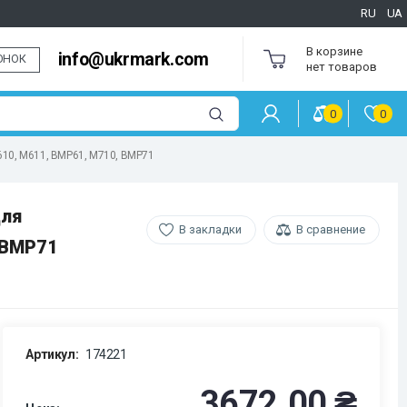
RU
UA
В корзине
info@ukrmark.com
ОНОК
нет товаров
0
0
M610, M611, BMP61, M710, BMP71
для
В закладки
В сравнение
 BMP71
Артикул:
174221
3672.00 ₴