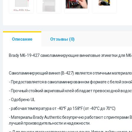
Описание
Отзывы (0)
Brady M6-19-427 самоламинирующие виниловые этикетки для M6
Самоламинирующий винил (B-427) является отличным материалом
- Предоставляется в самоламинированном формате с белой зоно
- Прочный стойкий акриловый клей обладает превосходной водос
- Одобрено UL
- рабочая температура от -40°F до 158°F (от -40°C до 70°C)
- Материалы Brady Authentic безупречно работают с принтерами
лучшей производительности и надежности.