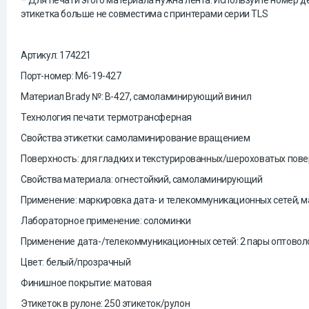
– Для печати этого материала нужна лента. Используйте номер 
этикетка больше не совместима с принтерами серии TLS
Артикул: 174221
Порт-номер: М6-19-427
Материал Brady №: B-427, самоламинирующий винил
Технология печати: термотрансферная
Свойства этикетки: самоламинирование вращением
Поверхность: для гладких и текстурированных/шероховатых пове
Свойства материала: огнестойкий, самоламинирующий
Применение: маркировка дата- и телекоммуникационных сетей, м
Лабораторное применение: соломинки
Применение дата-/телекоммуникационных сетей: 2 пары оптово
Цвет: белый/прозрачный
Финишное покрытие: матовая
Этикеток в рулоне: 250 этикеток/рулон