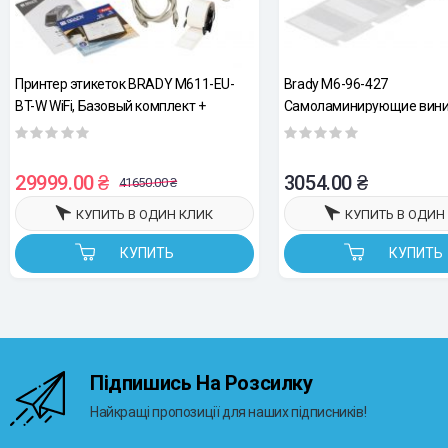
Принтер этикеток BRADY M611-EU-
Brady M6-96-427
BT-W WiFi, Базовый комплект +
Самоламинирующие вин
Базовое ПО
этикетки для маркировки Ø
мм, совместимые с принт
М611, М610, ВМР61, c ада
29999.00 ₴
3054.00 ₴
41650.00 ₴
М710, ВМР71
КУПИТЬ В ОДИН КЛИК
КУПИТЬ В ОДИН
КУПИТЬ
КУПИТЬ
Підпишись На Розсилку
Найкращі пропозиції для наших підписників!