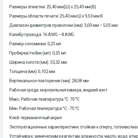
Размеры этикетки: 25,40 мм(Ш) x 25,40 мм(В)
Размеры области печати: 25,40 мм Ш x 9,53 мм В
Диапазон диаметров проволоки (мм): 3,00 мм – 5,05 мм
Калибр провода: 16 AWG – 8 AWG
Размер соломинки: 0,25 мл
Пробирка/тюбик (мл): 0,25 мл
Ширина холста (мм): 33,32 мм.
Толщина (мм): 0,102 мм
Вертикальное повторение (мм): 28,58 мм
Рабочая среда: морозильная камера, жидкий азот
Макс. Рабочая температура °C: 70 °C
Мин. Рабочая температура °C: -70 °C
Клей: перманентный акрил
Эксплуатационные характеристики: стойкая к спирту, топливо/ма
Устойчива к: химическим реагентам, влажности, маслу, воде, ат