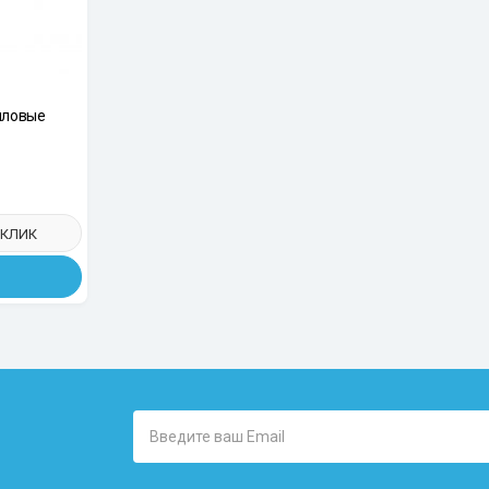
иловые
2,69 - 5,11
ерами Brady
птером к
 КЛИК