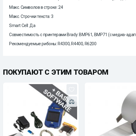
Макс. Символов в строке: 24
Макс. Строчки текста: 3
Smart Cell: Да
Совместимость с принтерами Brady: BMP61, BMP71 (с медиа-адап
Рекомендуемые рибоны: R4300, R4400, R6200
ПОКУПАЮТ С ЭТИМ ТОВАРОМ