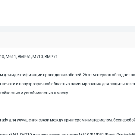
10, M611, BMP61, M710, BMP71
 для идентификации проводов и кабелей. Этот материал обладает х
й печати и полупрозрачной областью ламинирования для защиты текс
тойкостью и устойчивостью к маслу.
 Brady для улучшения связи между принтером и материалом, беспереб