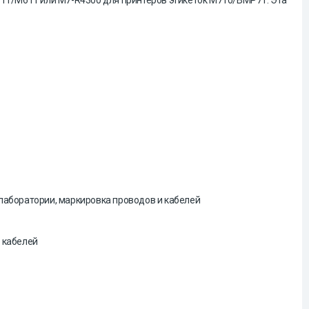
M611/M611 или M7-R4300 для принтеров этикеток M710/BMP71. Эта
лаборатории, маркировка проводов и кабелей
 кабелей