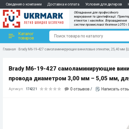
Сведения о компании
Доставка и оплата
Условия для дилеров
Обладнання для професійного
маркування та ідентифікації. Принте
етикеток і наклейок. Впровадження
систем промислової безпеки LOTO і 
Каталог
товаров
Главная
Brady M6-19-427 самоламинирующие виниловые этикетки, 25,40 мм (Ш)
Brady M6-19-427 самоламинирующие винило
провода диаметром 3,00 мм – 5,05 мм, дл
Артикул:
174221
0 отзывов
/
Написать отз