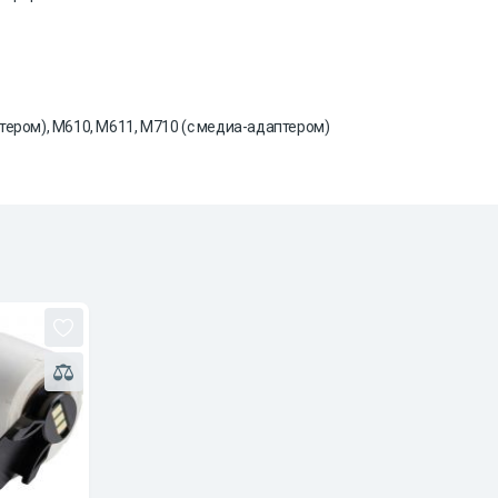
тером), M610, M611, M710 (с медиа-адаптером)