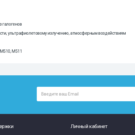
з галогенов
ости, ультрафиолетовому излучению, атмосферным воздействиям
 M510, M511
ержки
Личный кабинет