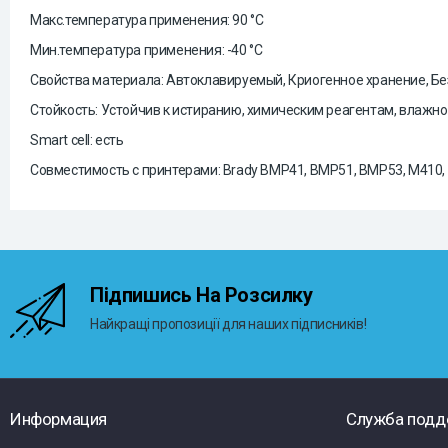
Макс.температура
применения
: 90 °С
Мин.температура
применения
: -40 °С
Свойства материала: Автоклавируемый, Криогенное хранение, Бе
Стойкость: Устойчив к истиранию, химическ
им реагентам
, влажн
Smart cell:
есть
Совместимость
с
принтер
ами
: Brady BMP41, BMP51, BMP53, M410,
Підпишись На Розсилку
Найкращі пропозиції для наших підписників!
Информация
Служба подд