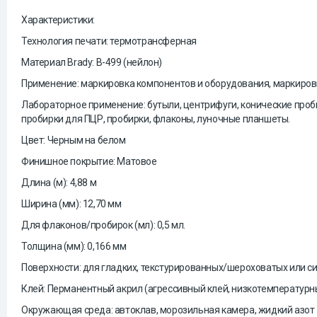
Характеристики:
Технология печати: термо
трансферная
М
атериал Brady: B-499
(нейлон)
Применение:
маркировка компонентов и оборудования, маркиров
Лабораторное применение: бутыли, центрифуги, конические проб
пробирки для ПЦР, пробирки, флаконы, луночные планшеты.
Цвет: Ч
ерным
на белом
Финиш
ное покрытие
: М
атовое
Длина (м): 4,88 м
Ширина (мм): 12,70 мм
Для ф
лакон
ов
/пробир
о
к (мл): 0,5 мл.
Толщина (мм): 0,166 мм
Поверхност
и
: для гладких, текстурированных/шероховатых или с
Клей: Перманентный акрил
(
агрессивный клей, низкотемпературн
Окружающая среда: автоклав, морозильная камера, жидкий азот