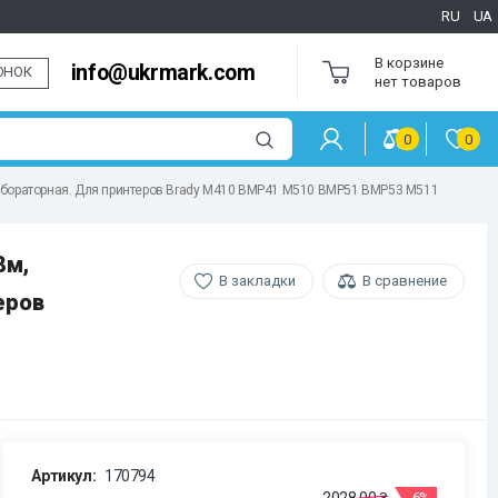
RU
UA
В корзине
info@ukrmark.com
ОНОК
нет товаров
0
0
 лабораторная. Для принтеров Brady M410 BMP41 M510 BMP51 BMP53 M511
8м,
В закладки
В сравнение
еров
Артикул:
170794
-6%