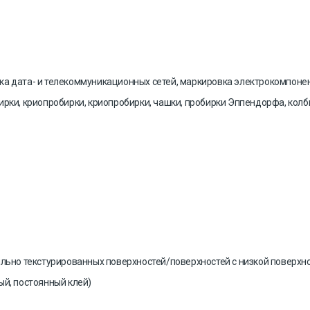
ка да
та-
и телекоммуникационных сетей, маркировка
электрокомпоне
ирки, криопробирки, криопробирки, чашки, пробирки Эппендорфа, кол
ильно текстурированных поверхностей/поверхностей с низкой поверхн
ый, постоянный клей
)