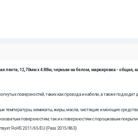
ая лента
,
12,70
мм х 4.88м
,
черным на белом
,
м
аркировка - общая, 
гнутых поверхностей, таких как провода и кабели, а также
подходит 
е температуры, химикаты, жиры, масла, чистящие и моющие средства
роховатым поверхностям, так и к поверхностям с порошковым покрыти
ствует RoHS 2011/65/EU (Pass 2015/863)