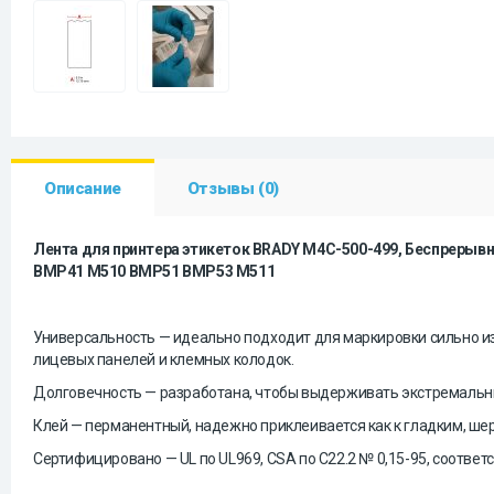
Описание
Отзывы (0)
Лента для принтера этикеток BRADY M4C-500-499, Беспрерывн
BMP41 M510 BMP51 BMP53 M511
Универсальность — идеально подходит для маркировки сильно изо
лицевых панелей и клемных колодок.
Долговечность — разработана, чтобы выдерживать экстремальны
Клей — перманентны
й,
надежно
приклеивается
как
к гладким, ше
Сертифицировано — UL по UL969, CSA по C22.2 № 0,15-95, соответ