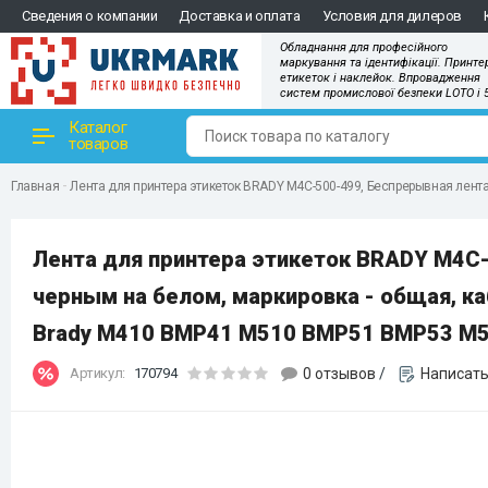
Сведения о компании
Доставка и оплата
Условия для дилеров
Обладнання для професійного
маркування та ідентифікації. Принте
етикеток і наклейок. Впровадження
систем промислової безпеки LOTO і 
Каталог
товаров
Главная
Лента для принтера этикеток BRADY M4C-500-499, Беспрерывная лента
Лента для принтера этикеток BRADY M4C-
черным на белом, маркировка - общая, ка
Brady M410 BMP41 M510 BMP51 BMP53 M
Артикул:
170794
0 отзывов
/
Написать