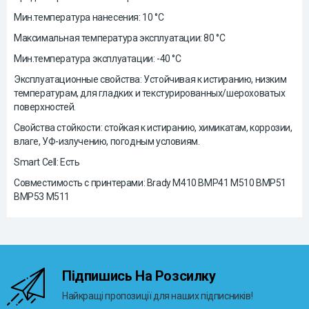
Мин.температура нанесения: 10 °C
Максимальная температура эксплуатации: 80 °C
Мин.температура эксплуатации: -40 °C
Эксплуатационные свойства: Устойчивая к истиранию, низким
температурам, для гладких и текстурированных/шероховатых
поверхностей.
Свойства стойкости: стойкая к истиранию, химикатам, коррозии,
влаге, УФ-излучению, погодным условиям.
Smart Cell: Есть
Совместимость с принтерами: Brady M410 BMP41 M510 BMP51
BMP53 M511
Підпишись На Розсилку
Найкращі пропозиції для наших підписників!