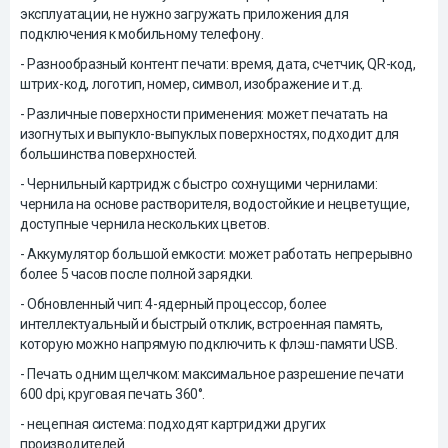
эксплуатации, не нужно загружать приложения для
подключения к мобильному телефону.
- Разнообразный контент печати: время, дата, счетчик, QR-код,
штрих-код, логотип, номер, символ, изображение и т.д.
- Различные поверхности применения: может печатать на
изогнутых и выпукло-выпуклых поверхностях, подходит для
большинства поверхностей.
- Чернильный картридж с быстро сохнущими чернилами:
чернила на основе растворителя, водостойкие и нецветущие,
доступные чернила нескольких цветов.
- Аккумулятор большой емкости: может работать непрерывно
более 5 часов после полной зарядки.
- Обновленный чип: 4-ядерный процессор, более
интеллектуальный и быстрый отклик, встроенная память,
которую можно напрямую подключить к флэш-памяти USB.
- Печать одним щелчком: максимальное разрешение печати
600 dpi, круговая печать 360°.
- нецепная система: подходят картриджи других
производителей.