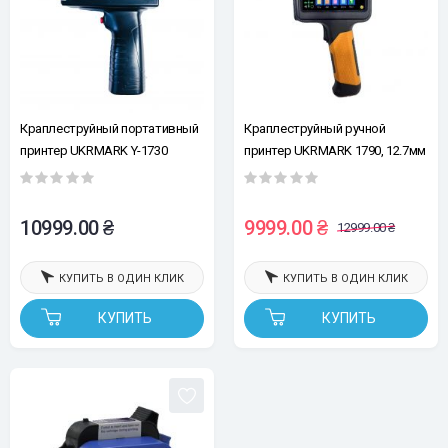
Краплеструйный портативный
Краплеструйный ручной
принтер UKRMARK Y-1730
принтер UKRMARK 1790, 12.7мм
12.7мм (без картриджа, без
(без картриджа), для
кейса, без сенсора для
маленьких, больших и круглых
автоматической печати на
поверхностей
10999.00 ₴
9999.00 ₴
12999.00 ₴
конвейере)
КУПИТЬ В ОДИН КЛИК
КУПИТЬ В ОДИН КЛИК
КУПИТЬ
КУПИТЬ