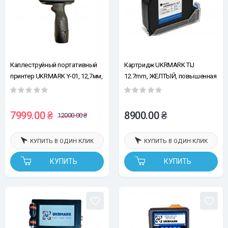
Каплеструйный портативный
Картридж UKRMARK TIJ
принтер UKRMARK Y-01, 12,7мм,
12.7mm, ЖЕЛТЫЙ, повышенная
мультиязычный (без
адгезия, быстросохнущий
картриджа, без кейса, без
сенсора для автоматической
7999.00 ₴
8900.00 ₴
12000.00 ₴
печати на конвейере)
КУПИТЬ В ОДИН КЛИК
КУПИТЬ В ОДИН КЛИК
КУПИТЬ
КУПИТЬ