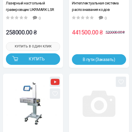
Лазерный настольный
Интеллектуальная система
гравировщик UKRMARK LSR ​​
распознавания кодов
063Z, оптоволоконный 30 Вт с
(валидатор)
0
0
осью вращения.
258000.00 ₴
441500.00 ₴
520000.00 ₴
КУПИТЬ В ОДИН КЛИК
КУПИТЬ
В пути (Заказать)