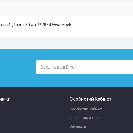
асный. Длина 60 м. (BBP85/Powermark)
римки
Особистий Кабінет
Особистий Кабінет
Історія замовлень
Закладки