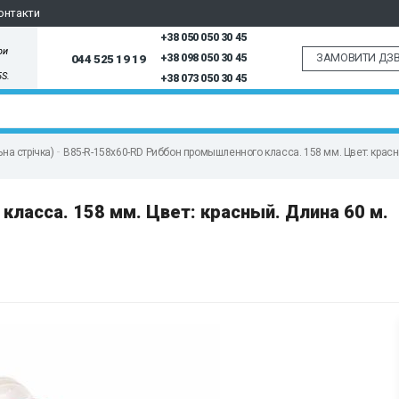
онтакти
+38 050 050 30 45
ри
ЗАМОВИТИ ДЗВ
044 525 19 19
+38 098 050 30 45
5S.
+38 073 050 30 45
на стрічка)
B85-R-158x60-RD Риббон промышленного класса. 158 мм. Цвет: красн
ласса. 158 мм. Цвет: красный. Длина 60 м.