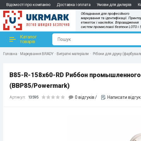
Відомості про компанію
Доставка і оплата
Умови для дилерів
К
Обладнання для професійного
маркування та ідентифікації. Принте
етикеток і наклейок. Впровадження
систем промислової безпеки LOTO і 
Каталог
товарів
Головна
Маркування BRADY
Витратні матеріали
Рібони для друку (фарбуваль
B85-R-158x60-RD Риббон промышленного к
(BBP85/Powermark)
Артикул:
13595
0 відгуків
/
Написати відгук