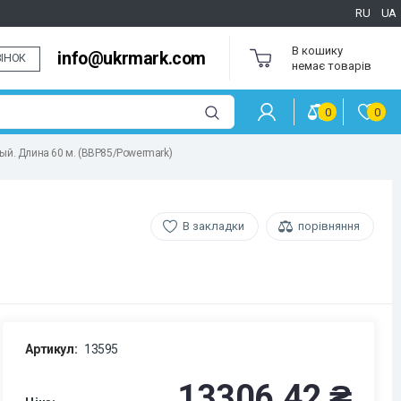
RU
UA
В кошику
info@ukrmark.com
ІНОК
немає товарів
0
0
ый. Длина 60 м. (BBP85/Powermark)
В закладки
порівняння
Артикул:
13595
13306.42 ₴