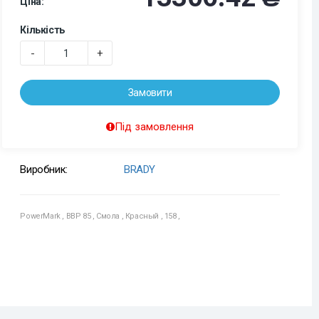
Ціна:
Кількість
-
+
Замовити
Під замовлення
Виробник:
BRADY
PowerMark
,
BBP 85
,
Смола
,
Красный
,
158
,